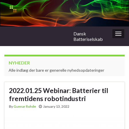
Dansk
Togg
Batteriselskab
navig
NYHEDER
Alle indlæg der bare er generelle nyhedsopdateringer
2022.01.25 Webinar: Batterier til
fremtidens robotindustri
By
Gunnar Rohde
January 13, 2022