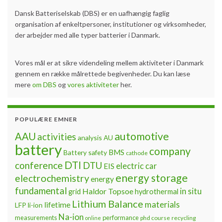
Dansk Batteriselskab (DBS) er en uafhængig faglig
organisation af enkeltpersoner, institutioner og virksomheder,
der arbejder med alle typer batterier i Danmark.
Vores mål er at sikre videndeling mellem aktiviteter i Danmark
gennem en række målrettede begivenheder. Du kan læse
mere
om DBS
og
vores aktiviteter
her.
POPULÆRE EMNER
automotive
AAU
activities
analysis
AU
battery
company
BMS
Battery safety
cathode
DTI
conference
DTU
electric car
EIS
energy storage
electrochemistry
energy
fundamental
Haldor Topsoe
in situ
grid
hydrothermal
Lithium Balance
materials
lifetime
LFP
li-ion
Na-ion
measurements
performance
phd course
recycling
online