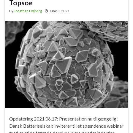
Topsoe
By
Jonathan Højberg
June 3, 2021
Opdatering 2021.06.17: Præsentation nu tilgængelig!
Dansk Batteriselskab inviterer til et spændende webinar
med en af de førende danske virksomheder indenfor