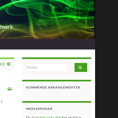
nmark
022
Search for:
KOMMENDE ARRANGEMENTER
 i
MEDLEMSSKAB
Du kan
tilmelde dig
for at blive