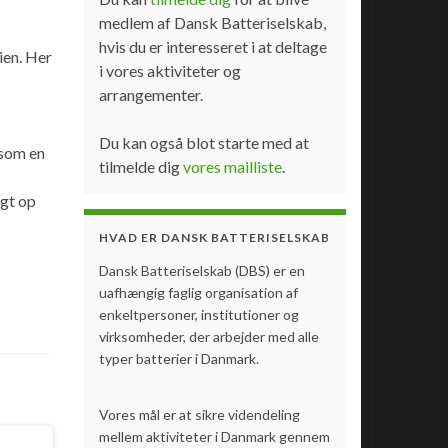
medlem af Dansk Batteriselskab,
hvis du er interesseret i at deltage
ien. Her
i vores aktiviteter og
arrangementer.
Du kan også blot starte med at
 som en
tilmelde dig
vores mailliste
.
lgt op
HVAD ER DANSK BATTERISELSKAB
Dansk Batteriselskab (DBS) er en
uafhængig faglig organisation af
enkeltpersoner, institutioner og
virksomheder, der arbejder med alle
typer batterier i Danmark.
Vores mål er at sikre videndeling
mellem aktiviteter i Danmark gennem