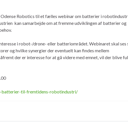
 Odense Robotics til et fælles webinar om batterier i robotindustr
dustrien kan samarbejde om at fremme udviklingen af batterier og
 behov.
interesse i robot-/drone- eller batteriområdet. Webinaret skal ses
ktorer og hvilke synergier der eventuelt kan findes mellem
fremt der er interesse for at gå videre med emnet, vil der blive fu
7.00
-batterier-til-fremtidens-robotindustri/