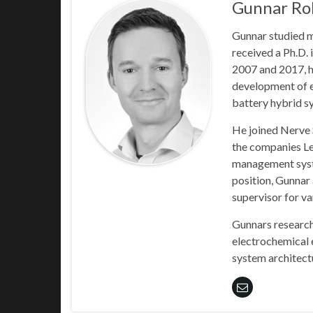
Gunnar Ro
Gunnar studied 
received a Ph.D.
2007 and 2017, he
development of el
battery hybrid s
He joined Nerve 
the companies Le
management syste
position, Gunnar 
supervisor for va
Gunnars research
electrochemical 
system architectu