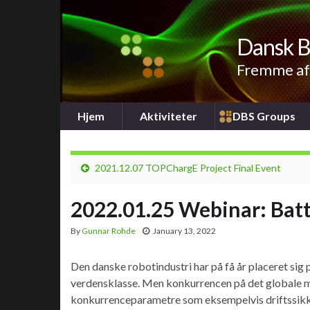
Dansk B
Fremme af 
Hjem
Aktiviteter
DBS Groups
2021.12.07 TOPChargE Project Final Event
2022.01.25 Webinar: Batte
By
Gunnar Rohde
January 13, 2022
Den danske robotindustri har på få år placeret sig
verdensklasse. Men konkurrencen på det globale mar
konkurrenceparametre som eksempelvis driftssikk