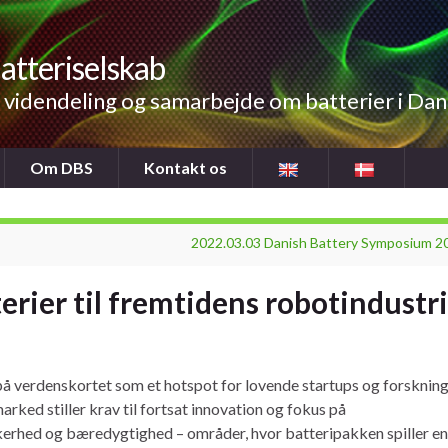
atteriselskab
videndeling og samarbejde om batterier i Da
Om DBS
Kontakt os
2022.03.03 Danish Battery Symposium 2
rier til fremtidens robotindustri
 på verdenskortet som et hotspot for lovende startups og forskning
ked stiller krav til fortsat innovation og fokus på
erhed og bæredygtighed – områder, hvor batteripakken spiller en