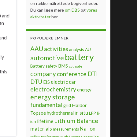
en række målrettede begivenheder.
Du kan læse mere
om DBS
og
vores
) and
aktiviteter
her.
en
 and
POPULÆRE EMNER
AAU
activities
analysis
AU
battery
ly
automotive
BMS
Battery safety
cathode
this
company
DTI
conference
DTU
electric car
EIS
electrochemistry
energy
energy storage
fundamental
Haldor
grid
Topsoe
in situ
hydrothermal
LFP
li-
Lithium Balance
lifetime
ion
materials
Na-ion
measurements
performance
phd course
recycling
online