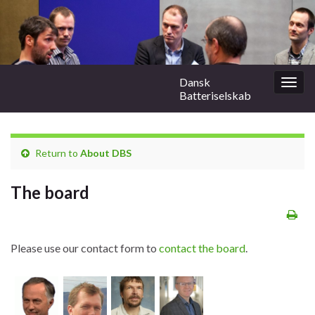
Dansk
Togg
Batteriselskab
navig
Return to
About DBS
The board
Please use our contact form to
contact the board
.