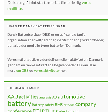
Du kan også blot starte med at tilmelde dig
vores
mailliste
.
HVAD ER DANSK BATTERISELSKAB
Dansk Batteriselskab (DBS) er en uafhængig faglig
organisation af enkeltpersoner, institutioner og virksomheder,
der arbejder med alle typer batterier i Danmark.
Vores mål er at sikre videndeling mellem aktiviteter i Danmark
gennem en række målrettede begivenheder. Du kan læse
mere
om DBS
og
vores aktiviteter
her.
POPULÆRE EMNER
automotive
AAU
activities
analysis
AU
battery
company
BMS
Battery safety
cathode
DTI
conference
DTU
electric car
EIS