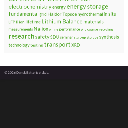
energy storage
electrochemistry
energy
fundamental
Haldor Topsoe
in situ
grid
hydrothermal
Lithium Balance
materials
lifetime
LFP
li-ion
Na-ion
measurements
performance
phd course
recycling
online
research
safety
synthesis
SDU
seminar
storage
start-up
transport
technology
testing
XRD
© 2026 Dansk Batteriselskab.