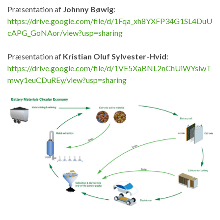
Præsentation af
Johnny Bøwig
:
https://drive.google.com/file/d/1Fqa_xh8YXFP34G1SL4DuU
cAPG_GoNAor/view?usp=sharing
Præsentation af
Kristian Oluf Sylvester-Hvid
:
https://drive.google.com/file/d/1VE5XaBNL2nChUiWYslwT
mwy1euCDuREy/view?usp=sharing