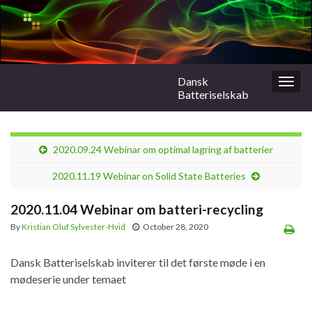
Dansk
Togg
Batteriselskab
navig
2020.09.24 Webinar om optimal lagring af batterier
2020.11.19 Webinar on Solid State Batteries
2020.11.04 Webinar om batteri-recycling
By
Kristian Oluf Sylvester-Hvid
October 28, 2020
Dansk Batteriselskab inviterer til det første møde i en
mødeserie under temaet