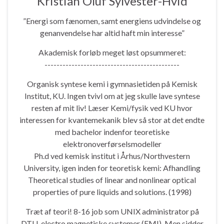
Kristian Oluf Sylvester-Hvid
”Energi som fænomen, samt energiens udvindelse og
genanvendelse har altid haft min interesse”
Akademisk forløb meget løst opsummeret:
---------------------------------------------
Organisk syntese kemi i gymnasietiden på Kemisk
Institut, KU. Ingen tvivl om at jeg skulle lave syntese
resten af mit liv! Læser Kemi/fysik ved KU hvor
interessen for kvantemekanik blev så stor at det endte
med bachelor indenfor teoretiske
elektronoverførselsmodeller
Ph.d ved kemisk institut i Århus/Northvestern
University, igen inden for teoretisk kemi: Afhandling
Theoretical studies of linear and nonlinear optical
properties of pure liquids and solutions. (1998)
Træt af teori! 8-16 job som UNIX administrator på
DTU, electro magnetiske systemer (EMI). Men sidder