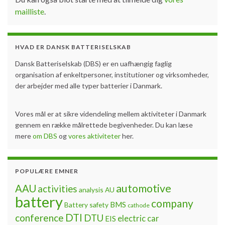
mailliste
.
HVAD ER DANSK BATTERISELSKAB
Dansk Batteriselskab (DBS) er en uafhængig faglig
organisation af enkeltpersoner, institutioner og virksomheder,
der arbejder med alle typer batterier i Danmark.
Vores mål er at sikre videndeling mellem aktiviteter i Danmark
gennem en række målrettede begivenheder. Du kan læse
mere
om DBS
og
vores aktiviteter
her.
POPULÆRE EMNER
automotive
AAU
activities
analysis
AU
battery
company
BMS
Battery safety
cathode
DTI
conference
DTU
electric car
EIS