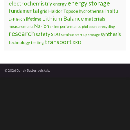
energy storage
electrochemistry
energy
fundamental
Haldor Topsoe
in situ
grid
hydrothermal
Lithium Balance
materials
lifetime
LFP
li-ion
Na-ion
measurements
performance
phd course
recycling
online
research
safety
synthesis
SDU
seminar
storage
start-up
transport
technology
testing
XRD
© 2026 Dansk Batteriselskab.