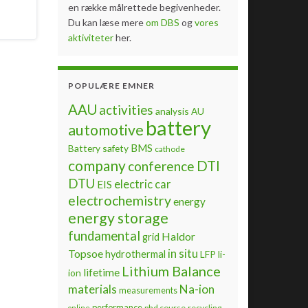
en række målrettede begivenheder.
Du kan læse mere
om DBS
og
vores
aktiviteter
her.
POPULÆRE EMNER
AAU
activities
analysis
AU
battery
automotive
BMS
Battery safety
cathode
company
DTI
conference
DTU
electric car
EIS
electrochemistry
energy
energy storage
fundamental
Haldor
grid
Topsoe
in situ
hydrothermal
LFP
li-
Lithium Balance
lifetime
ion
materials
Na-ion
measurements
performance
phd course
recycling
online