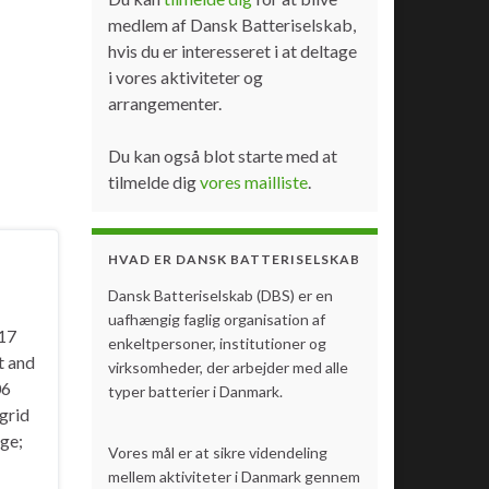
medlem af Dansk Batteriselskab,
hvis du er interesseret i at deltage
i vores aktiviteter og
arrangementer.
Du kan også blot starte med at
tilmelde dig
vores mailliste
.
HVAD ER DANSK BATTERISELSKAB
Dansk Batteriselskab (DBS) er en
uafhængig faglig organisation af
 17
enkeltpersoner, institutioner og
t and
virksomheder, der arbejder med alle
06
typer batterier i Danmark.
 grid
age;
Vores mål er at sikre videndeling
mellem aktiviteter i Danmark gennem