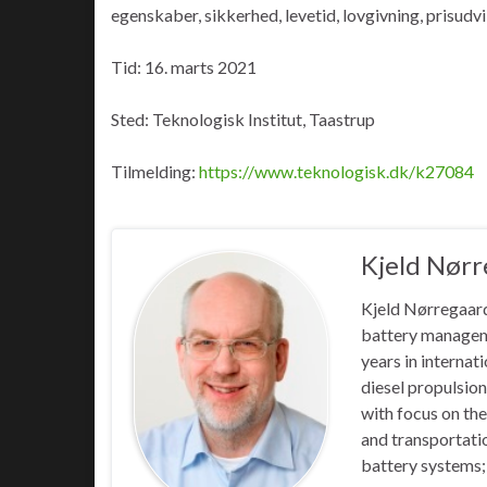
egenskaber, sikkerhed, levetid, lovgivning, prisudv
Tid: 16. marts 2021
Sted: Teknologisk Institut, Taastrup
Tilmelding:
https://www.teknologisk.dk/k27084
Kjeld Nør
Kjeld Nørregaard 
battery manageme
years in internat
diesel propulsio
with focus on the
and transportatio
battery systems;