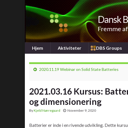
Dansk B
Fremme af 
Hjem
Aktiviteter
DBS Groups
2020.11.19 Webinar on Solid State Batteries
2021.03.16 Kursus: Batter
og dimensionering
By
Kjeld Nørregaard
November 9, 2020
Batterier er inde i en rivende udvikling. Dette kursu