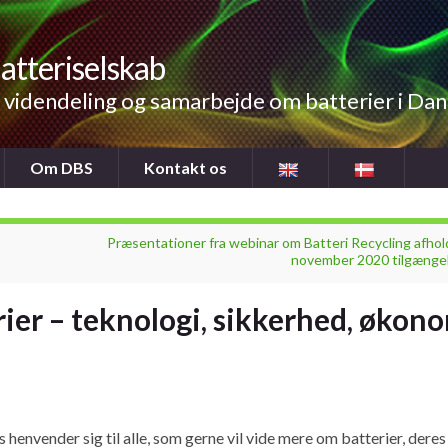
atteriselskab
videndeling og samarbejde om batterier i Da
Om DBS
Kontakt os
Præsentationer fra webinar om Batteri Recycling afhold
november 2020 tilgængel
ier – teknologi, sikkerhed, økon
s henvender sig til alle, som gerne vil vide mere om batterier, deres