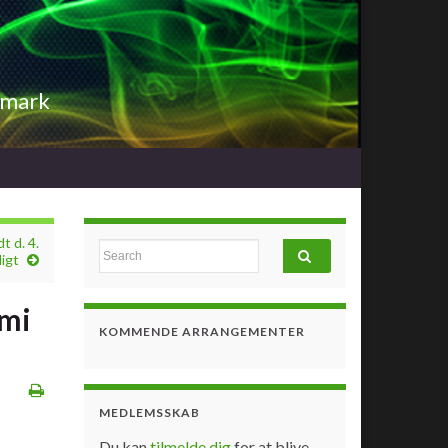
nmark
t d. 4.
Search for:
igt
omi
KOMMENDE ARRANGEMENTER
MEDLEMSSKAB
Du kan
tilmelde dig
for at blive