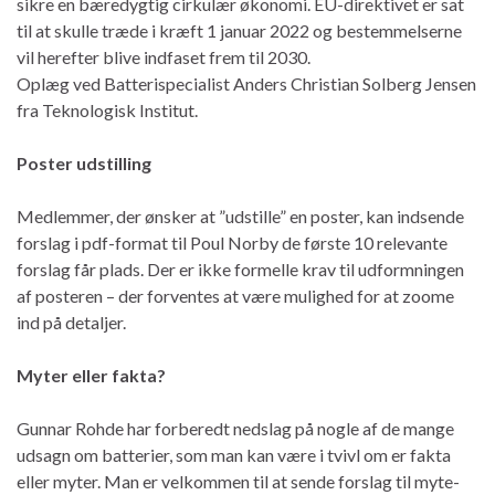
sikre en bæredygtig cirkulær økonomi. EU-direktivet er sat
til at skulle træde i kræft 1 januar 2022 og bestemmelserne
vil herefter blive indfaset frem til 2030.
Oplæg ved Batterispecialist Anders Christian Solberg Jensen
fra Teknologisk Institut.
Poster udstilling
Medlemmer, der ønsker at ”udstille” en poster, kan indsende
forslag i pdf-format til Poul Norby de første 10 relevante
forslag får plads. Der er ikke formelle krav til udformningen
af posteren – der forventes at være mulighed for at zoome
ind på detaljer.
Myter eller fakta?
Gunnar Rohde har forberedt nedslag på nogle af de mange
udsagn om batterier, som man kan være i tvivl om er fakta
eller myter. Man er velkommen til at sende forslag til myte-