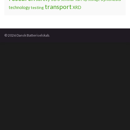
transport
technology
testing
XRD
© 2026 Dansk Batteriselskab.