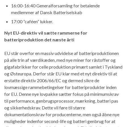
16:00-16:40 Generalforsamling for betalende
medlemmer af Dansk Batteriselskab
17:00 ”caféen” lukker.
Nyt EU-direktiv vil sætte rammerne for
batteriproduktion det næste årti
EU står overfor en massiv udvidelse af batteriproduktionen
på alle trin af værdikæden, med nye miner for råstoffer og
gigafabrikker for celle produktion primært samlet i Tyskland
og Østeuropa. Derfor står EU klar med et nyt direktiv til at
erstatte direktiv 2006/66/EC og dermed sikre de
lovmæssige rammebetingelser for batteriprodukter inden
for EU. Denne nye lovpakke sætter fokus på minimumskrav
til performance, genbrugsprocessor, mærkning, batteri pas
og sikkerhedskrav. Dette vil føre til større
dokumentationskrav for producenterne, men også åbne nye
muligheder indenfor second-life og batteri genbrug for at