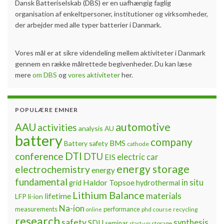
Dansk Batteriselskab (DBS) er en uafhængig faglig
organisation af enkeltpersoner, institutioner og virksomheder,
der arbejder med alle typer batterier i Danmark.
Vores mål er at sikre videndeling mellem aktiviteter i Danmark
gennem en række målrettede begivenheder. Du kan læse
mere
om DBS
og
vores aktiviteter
her.
POPULÆRE EMNER
automotive
AAU
activities
analysis
AU
battery
company
BMS
Battery safety
cathode
DTI
conference
DTU
electric car
EIS
energy storage
electrochemistry
energy
fundamental
Haldor Topsoe
in situ
grid
hydrothermal
Lithium Balance
materials
lifetime
LFP
li-ion
Na-ion
measurements
performance
phd course
recycling
online
research
safety
synthesis
SDU
seminar
storage
start-up