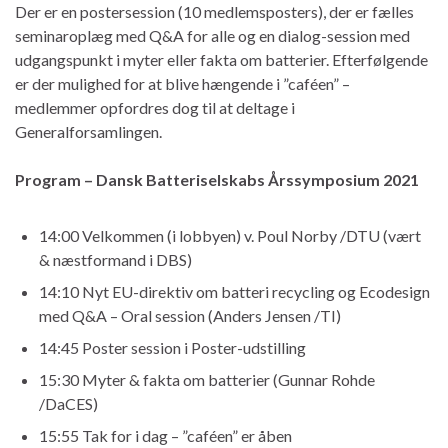
Der er en postersession (10 medlemsposters), der er fælles
seminaroplæg med Q&A for alle og en dialog-session med
udgangspunkt i myter eller fakta om batterier. Efterfølgende
er der mulighed for at blive hængende i ”caféen” –
medlemmer opfordres dog til at deltage i
Generalforsamlingen.
Program – Dansk Batteriselskabs Årssymposium 2021
14:00 Velkommen (i lobbyen) v. Poul Norby /DTU (vært
& næstformand i DBS)
14:10 Nyt EU-direktiv om batteri recycling og Ecodesign
med Q&A – Oral session (Anders Jensen /TI)
14:45 Poster session i Poster-udstilling
15:30 Myter & fakta om batterier (Gunnar Rohde
/DaCES)
15:55 Tak for i dag – ”caféen” er åben