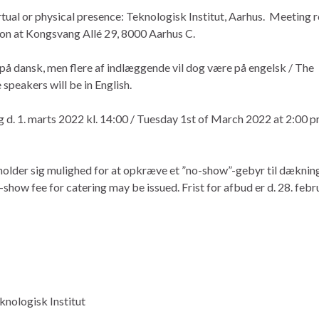
irtual or physical presence: Teknologisk Institut, Aarhus.
Meeting 
ion at Kongsvang Allé 29,
8000
Aarhus C.
 på dansk, men flere af indlæggende vil dog være på engelsk / The
 speakers will be in English.
g d. 1. marts 2022 kl. 14:00 / Tuesday 1st of March 2022 at 2:00 
eholder sig mulighed for at opkræve et ”no-show”-gebyr til dæknin
-show fee for catering may be issued. Frist for afbud er d. 28. febr
knologisk Institut