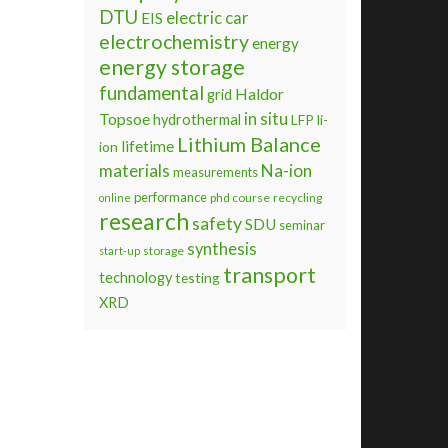
DTU
electric car
EIS
electrochemistry
energy
energy storage
fundamental
Haldor
grid
Topsoe
in situ
hydrothermal
LFP
li-
Lithium Balance
lifetime
ion
materials
Na-ion
measurements
performance
phd course
recycling
online
research
safety
SDU
seminar
synthesis
storage
start-up
transport
technology
testing
XRD