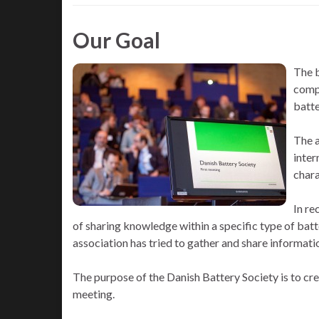
Our Goal
The b
compa
batte
The a
inter
chara
In re
of sharing knowledge within a specific type of batte
association has tried to gather and share informati
The purpose of the Danish Battery Society is to cr
meeting.