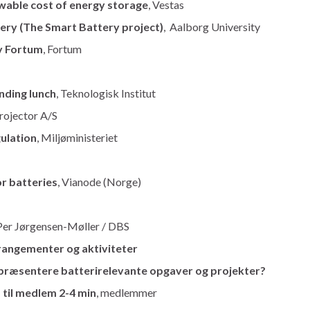
owable cost of energy storage
, Vestas
ry (The Smart Battery project)
, Aalborg University
y Fortum
, Fortum
anding lunch
, Teknologisk Institut
Projector A/S
ulation
, Miljøministeriet
or batteries
, Vianode (Norge)
 Per Jørgensen-Møller / DBS
rangementer og aktiviteter
 præsentere batterirelevante opgaver og projekter?
til medlem 2-4 min
, medlemmer