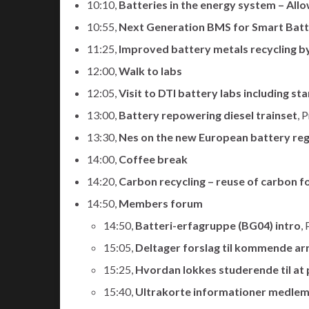
10:10,
Batteries in the energy system – All
10:55,
Next Generation BMS for Smart Batte
11:25,
Improved battery metals recycling b
12:00,
Walk to labs
12:05,
Visit to DTI battery labs including st
13:00,
Battery repowering diesel trainset
, 
13:30,
Nes on the new European battery reg
14:00,
Coffee break
14:20,
Carbon recycling – reuse of carbon f
14:50,
Members forum
14:50,
Batteri-erfagruppe (BG04) intro
,
15:05,
Deltager forslag til kommende ar
15:25,
Hvordan lokkes studerende til at
15:40,
Ultrakorte informationer medlem 