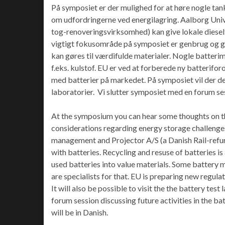
På symposiet er der mulighed for at høre nogle tan
om udfordringerne ved energilagring. Aalborg Unive
tog-renoveringsvirksomhed) kan give lokale diesel
vigtigt fokusområde på symposiet er genbrug og ge
kan gøres til værdifulde materialer. Nogle batterim
f.eks. kulstof. EU er ved at forberede ny batteriforo
med batterier på markedet. På symposiet vil der de
laboratorier. Vi slutter symposiet med en forum sess
At the symposium you can hear some thoughts on the
considerations regarding energy storage challenges
management and Projector A/S (a Danish Rail-refur
with batteries. Recycling and resuse of batteries i
used batteries into value materials. Some battery m
are specialists for that. EU is preparing new regulat
It will also be possible to visit the the battery tes
forum session discussing future activities in the ba
will be in Danish.