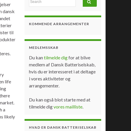
jelser
en dansk
 andet
KOMMENDE ARRANGEMENTER
terier
ter til
produkter
MEDLEMSSKAB
teres.
Du kan
tilmelde dig
for at blive
medlem af Dansk Batteriselskab,
hvis du er interesseret i at deltage
ry
i vores aktiviteter og
n life
arrangementer.
ning
 there
Du kan også blot starte med at
 market.
tilmelde dig
vores mailliste
.
h a
s likely
HVAD ER DANSK BATTERISELSKAB