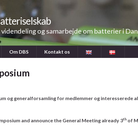
atteriselskab
videndeling og samarbejde om batterier i Da
Om DBS
Kontakt os
mposium
ium og generalforsamling for medlemmer og interesserede a
th
Symposium and announce the General Meeting already 3
of M