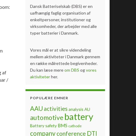
Dansk Batteriselskab (DBS) er en
room:
uafhængig faglig organisation af
enkeltpersoner, institutioner og
virksomheder, der arbejder med alle
typer batterier i Danmark.
Vores mål er at sikre videndeling
pm
mellem aktiviteter i Danmark gennem
en række målrettede begivenheder.
Du kan læse mere
om DBS
og
vores
g af
aktiviteter
her.
uar /
POPULÆRE EMNER
AAU
activities
analysis
AU
battery
automotive
BMS
Battery safety
cathode
company
DTI
conference