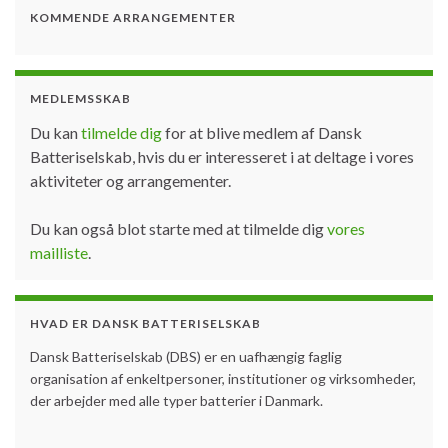
Dansk Batteriselskab inviterer medlemmer til et virtuelt
dialogmøde til udveksling af erfaringer med temaet:
Optimal lagring af lithium batterier Torsdag d. 24.
september 2020kl 15.00 – 16.20 (CET) Temaet tages op
efter diskussion på DBS webinaret med Shmuel 19.
august. Flere deltagere var uenige i Shmuels anbefalinger
fra batteriproducenter angående State of Charge under
lagring …
Continue reading »
dialog
,
discussion
,
lagring
,
li-ion
,
load current
,
operating
temperature
,
optimal
,
SOC
,
SoH
,
State of charge
,
state of
health
,
virtual