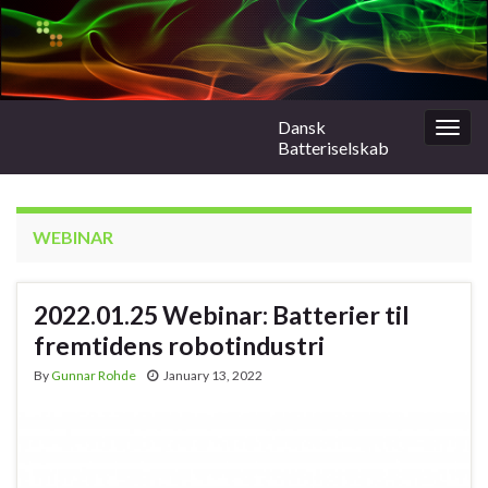
Dansk
Togg
Batteriselskab
navig
WEBINAR
2022.01.25 Webinar: Batterier til
fremtidens robotindustri
By
Gunnar Rohde
January 13, 2022