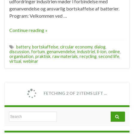
udfordringer industrien møder i forbindelse med
genanvendelse og ansvarlig bortskaffelse af batterier.
Program: Velkommen ved …
Continue reading »
battery
,
bortskaffelse
,
circular economy
,
dialog
,
discussion
,
fortum
,
genanvendelse
,
industriel
,
li-ion
,
online
,
organisation
,
praktisk
,
raw materials
,
recycling
,
second life
,
virtual
,
webinar
2020.09.24 Webinar om optimal
lagring af batterier
By
Jon Fold von Bülow
September 21, 2020