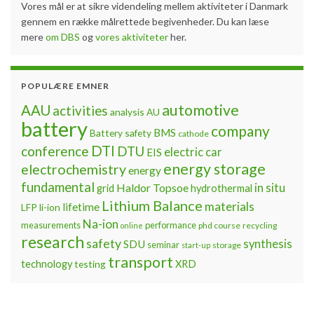
On Demand Webinar from Parker
LORD
By
Jon Fold von Bülow
August 27, 2020
The Right Amount of Force: Reworkability of Gap Fillers
in EV Battery Packs The webinar is available on demand
(whenever you want to see it) through the link below:
https://www.lord.com/event/webinar-rework-ability-