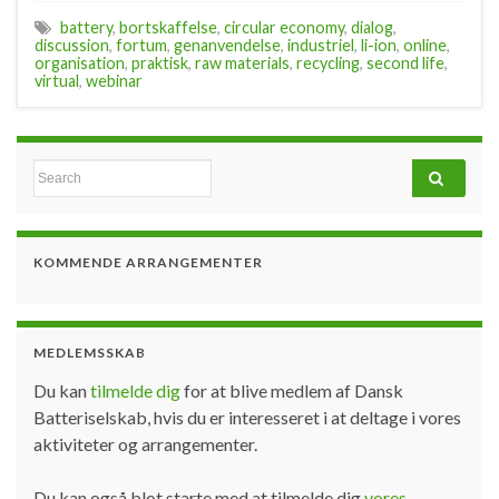
battery
,
bortskaffelse
,
circular economy
,
dialog
,
discussion
,
fortum
,
genanvendelse
,
industriel
,
li-ion
,
online
,
organisation
,
praktisk
,
raw materials
,
recycling
,
second life
,
virtual
,
webinar
Search for:
KOMMENDE ARRANGEMENTER
MEDLEMSSKAB
Du kan
tilmelde dig
for at blive medlem af Dansk
Batteriselskab, hvis du er interesseret i at deltage i vores
aktiviteter og arrangementer.
Du kan også blot starte med at tilmelde dig
vores