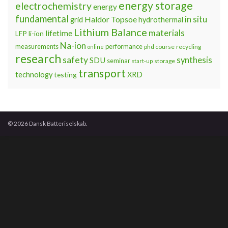
energy storage
electrochemistry
energy
fundamental
Haldor Topsoe
in situ
grid
hydrothermal
Lithium Balance
materials
lifetime
LFP
li-ion
Na-ion
measurements
performance
phd course
recycling
online
research
safety
synthesis
SDU
seminar
storage
start-up
transport
technology
testing
XRD
© 2026 Dansk Batteriselskab.