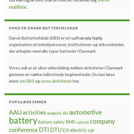
mailliste
.
HVAD ER DANSK BATTERISELSKAB
Dansk Batteriselskab (DBS) er en uafhængig faglig
organisation af enkeltpersoner, institutioner og virksomheder,
der arbejder med alle typer batterier i Danmark.
Vores mål er at sikre videndeling mellem aktiviteter i Danmark
gennem en række målrettede begivenheder. Du kan læse
mere
om DBS
og
vores aktiviteter
her.
POPULÆRE EMNER
automotive
AAU
activities
analysis
AU
battery
company
BMS
Battery safety
cathode
DTI
conference
DTU
electric car
EIS