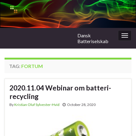
Dansk
Togg
Batteriselskab
navig
TAG:
FORTUM
2020.11.04 Webinar om batteri-
recycling
By
Kristian Oluf Sylvester-Hvid
October 28, 2020