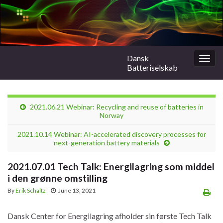
Dansk
Togg
Batteriselskab
navig
2021.06.21 Webinar: Recycling and reuse of batteries in
Norway
2021.10.14 Webinar: AI-accelerated discovery processes for
next-generation battery materials
2021.07.01 Tech Talk: Energilagring som middel
i den grønne omstilling
By
Erik Schaltz
June 13, 2021
Dansk Center for Energilagring afholder sin første Tech Talk