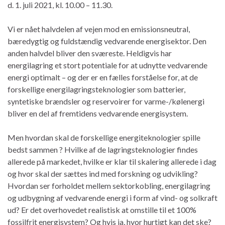
d. 1. juli 2021, kl. 10.00 – 11.30.
Vi er nået halvdelen af ​​vejen mod en emissionsneutral,
bæredygtig og fuldstændig vedvarende energisektor. Den
anden halvdel bliver den sværeste. Heldigvis har
energilagring et stort potentiale for at udnytte vedvarende
energi optimalt – og der er en fælles forståelse for, at de
forskellige energilagringsteknologier som batterier,
syntetiske brændsler og reservoirer for varme-/kølenergi
bliver en del af fremtidens vedvarende energisystem.
Men hvordan skal de forskellige energiteknologier spille
bedst sammen ? Hvilke af de lagringsteknologier findes
allerede på markedet, hvilke er klar til skalering allerede i dag
og hvor skal der sættes ind med forskning og udvikling?
Hvordan ser forholdet mellem sektorkobling, energilagring
og udbygning af vedvarende energi i form af vind- og solkraft
ud? Er det overhovedet realistisk at omstille til et 100%
fossilfrit energisystem? Og hvis ja, hvor hurtigt kan det ske?