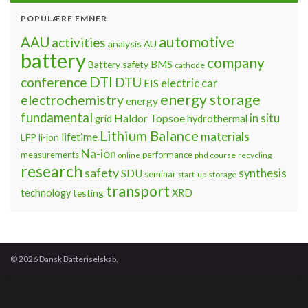
POPULÆRE EMNER
automotive
AAU
activities
analysis
AU
battery
company
BMS
Battery safety
cathode
DTI
conference
DTU
electric car
EIS
energy storage
electrochemistry
energy
fundamental
Haldor Topsoe
in situ
grid
hydrothermal
Lithium Balance
materials
lifetime
LFP
li-ion
Na-ion
measurements
performance
phd course
recycling
online
research
safety
synthesis
SDU
seminar
storage
start-up
transport
technology
testing
XRD
© 2026 Dansk Batteriselskab.