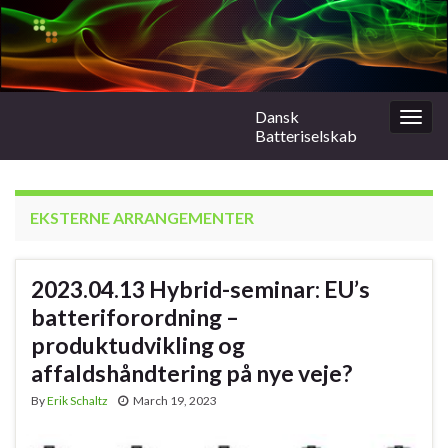
Dansk
Togg
Batteriselskab
navig
EKSTERNE ARRANGEMENTER
2023.04.13 Hybrid-seminar: EU’s
batteriforordning –
produktudvikling og
affaldshåndtering på nye veje?
By
Erik Schaltz
March 19, 2023