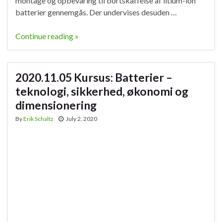
montage og opbevaring til bortskaffelse af litium-ion
batterier gennemgås. Der undervises desuden …
Continue reading »
2020.11.05 Kursus: Batterier –
teknologi, sikkerhed, økonomi og
dimensionering
By
Erik Schaltz
July 2, 2020