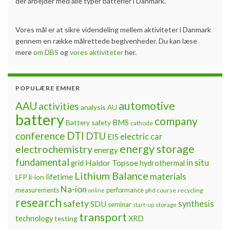
Continue reading »
2020.05.19 Kursus i batteri- og el-
sikkerhed
By
Erik Schaltz
March 3, 2020