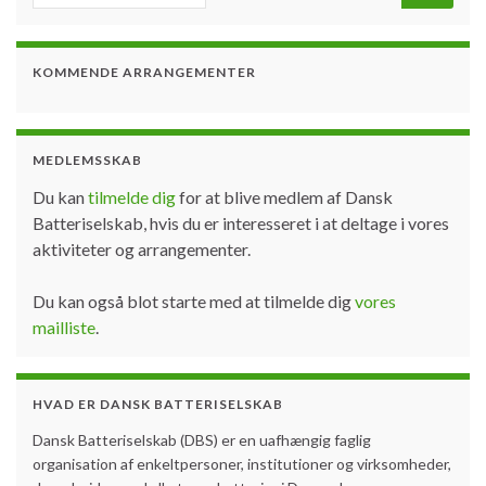
Tid: 30. juni kl. 13.00 – 14.30 Pris: Gratis Sprog:
Engelsk, på grund af internationale deltagere. Sted: MS
TEAMS møde (Link til webinaret fremsendes efter
registrering på nedenstående link) Registrering:
https://www.conferencemanager.dk/isganannex7
Interesserede er meget velkomne til deltage i dette
webinar, som diskuterer potentielle muligheder for øget
fleksibilitet i det nordiske energisystem via smart
styring …