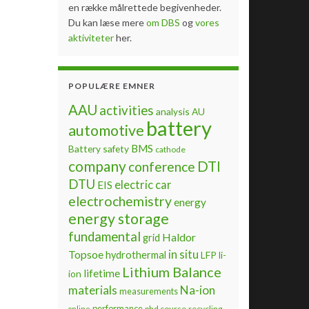
en række målrettede begivenheder.
Du kan læse mere
om DBS
og
vores
aktiviteter
her.
POPULÆRE EMNER
AAU
activities
analysis
AU
battery
automotive
BMS
Battery safety
cathode
company
DTI
conference
DTU
electric car
EIS
electrochemistry
energy
energy storage
fundamental
Haldor
grid
Topsoe
in situ
hydrothermal
LFP
li-
Lithium Balance
lifetime
ion
materials
Na-ion
measurements
performance
phd course
recycling
online