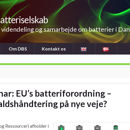
atteriselskab
videndeling og samarbejde om batterier i Da
Om DBS
Kontakt os
ar: EU’s batteriforordning –
aldshåndtering på nye veje?
 Ressourcer) afholder i