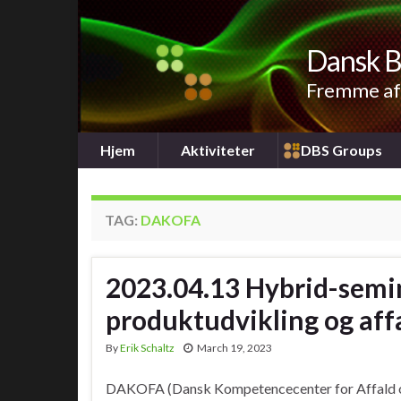
Dansk B
Fremme af 
Hjem
Aktiviteter
DBS Groups
TAG:
DAKOFA
2023.04.13 Hybrid-semin
produktudvikling og aff
By
Erik Schaltz
March 19, 2023
DAKOFA (Dansk Kompetencecenter for Affald og