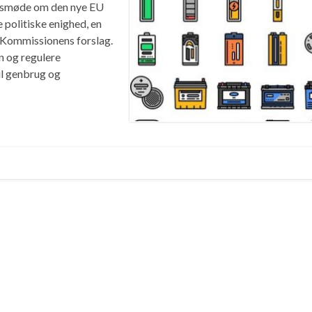
onsmøde om den nye EU
 politiske enighed, en
 Kommissionens forslag.
n og regulere
il genbrug og