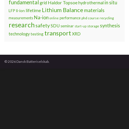
fundamental
Haldor Topsoe
in situ
grid
hydrothermal
Lithium Balance
materials
lifetime
LFP
li-ion
Na-ion
measurements
performance
phd course
recycling
online
research
safety
synthesis
SDU
seminar
storage
start-up
transport
technology
testing
XRD
© 2026 Dansk Batteriselskab.