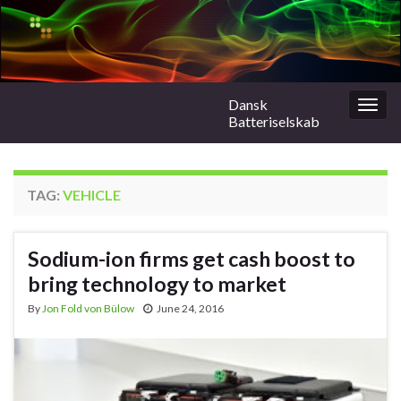
Dansk
Togg
Batteriselskab
navig
TAG:
VEHICLE
Sodium-ion firms get cash boost to
bring technology to market
By
Jon Fold von Bülow
June 24, 2016