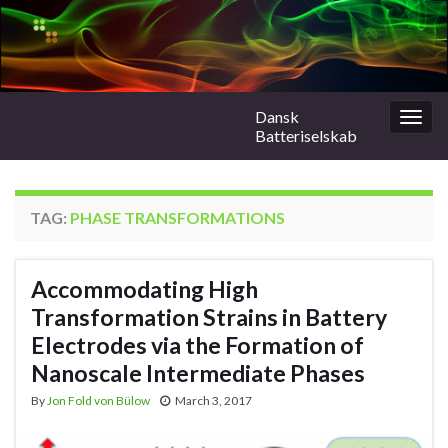
Dansk
Togg
Batteriselskab
navig
TAG:
PHASE TRANSFORMATIONS
Accommodating High
Transformation Strains in Battery
Electrodes via the Formation of
Nanoscale Intermediate Phases
By
Jon Fold von Bülow
March 3, 2017