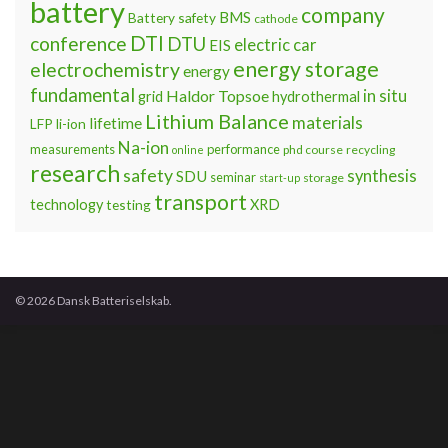
battery
company
BMS
Battery safety
cathode
DTI
conference
DTU
electric car
EIS
energy storage
electrochemistry
energy
fundamental
Haldor Topsoe
in situ
grid
hydrothermal
Lithium Balance
materials
lifetime
LFP
li-ion
Na-ion
measurements
performance
phd course
recycling
online
research
safety
synthesis
SDU
seminar
storage
start-up
transport
technology
testing
XRD
© 2026 Dansk Batteriselskab.