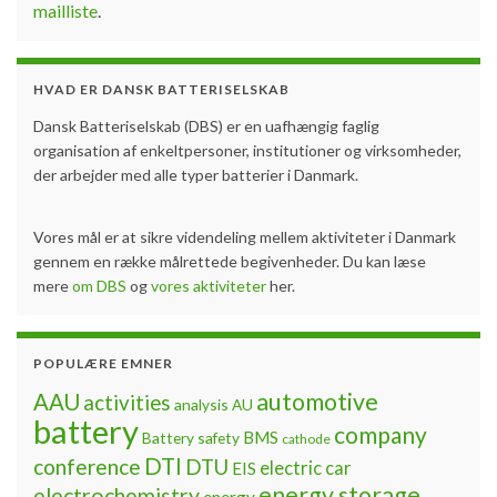
mailliste
.
HVAD ER DANSK BATTERISELSKAB
Dansk Batteriselskab (DBS) er en uafhængig faglig
organisation af enkeltpersoner, institutioner og virksomheder,
der arbejder med alle typer batterier i Danmark.
Vores mål er at sikre videndeling mellem aktiviteter i Danmark
gennem en række målrettede begivenheder. Du kan læse
mere
om DBS
og
vores aktiviteter
her.
POPULÆRE EMNER
automotive
AAU
activities
analysis
AU
battery
company
BMS
Battery safety
cathode
DTI
conference
DTU
electric car
EIS
energy storage
electrochemistry
energy