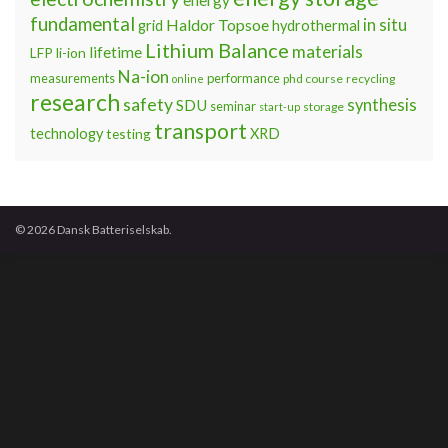
fundamental
Haldor Topsoe
in situ
grid
hydrothermal
Lithium Balance
materials
lifetime
LFP
li-ion
Na-ion
measurements
performance
phd course
recycling
online
research
safety
synthesis
SDU
seminar
storage
start-up
transport
technology
testing
XRD
© 2026 Dansk Batteriselskab.