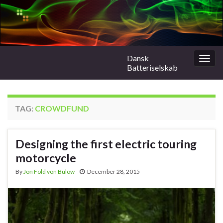
Dansk
Togg
Batteriselskab
navig
TAG:
CROWDFUND
Designing the first electric touring
motorcycle
By
Jon Fold von Bülow
December 28, 2015