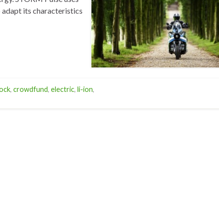
adapt its characteristics
lock
,
crowdfund
,
electric
,
li-ion
,