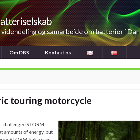
atteriselskab
videndeling og samarbejde om batterier i Da
Om DBS
Kontakt os
tric touring motorcycle
has challenged STORM
at amounts of energy, but
energy. STORM Pulse uses