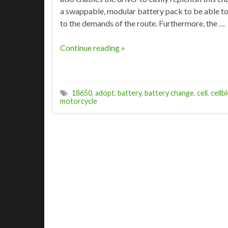
a swappable, modular battery pack to be able to 
to the demands of the route. Furthermore, the …
Continue reading »
18650
,
adopt
,
battery
,
battery change
,
cell
,
cellb
motorcycle