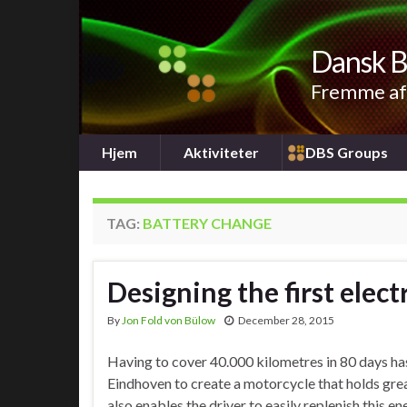
Dansk B
Fremme af 
Hjem
Aktiviteter
DBS Groups
TAG:
BATTERY CHANGE
Designing the first elec
By
Jon Fold von Bülow
December 28, 2015
Having to cover 40.000 kilometres in 80 days 
Eindhoven to create a motorcycle that holds gre
also enables the driver to easily replenish this 