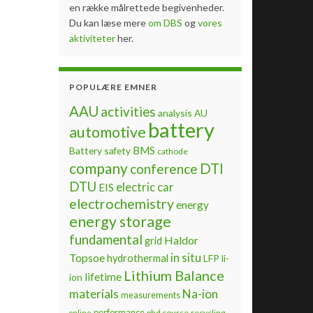
en række målrettede begivenheder.
Du kan læse mere
om DBS
og
vores
aktiviteter
her.
POPULÆRE EMNER
AAU
activities
analysis
AU
battery
automotive
BMS
Battery safety
cathode
company
DTI
conference
DTU
electric car
EIS
electrochemistry
energy
energy storage
fundamental
Haldor
grid
Topsoe
in situ
hydrothermal
LFP
li-
Lithium Balance
lifetime
ion
materials
Na-ion
measurements
performance
phd course
recycling
online