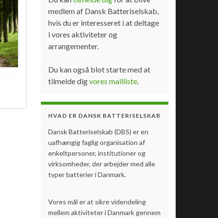
medlem af Dansk Batteriselskab,
hvis du er interesseret i at deltage
i vores aktiviteter og
arrangementer.
Du kan også blot starte med at
tilmelde dig
vores mailliste
.
HVAD ER DANSK BATTERISELSKAB
Dansk Batteriselskab (DBS) er en
uafhængig faglig organisation af
enkeltpersoner, institutioner og
virksomheder, der arbejder med alle
typer batterier i Danmark.
Vores mål er at sikre videndeling
mellem aktiviteter i Danmark gennem