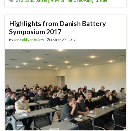
Batnostic
,
battery
,
environment
,
recycling
,
theme
Highlights from Danish Battery
Symposium 2017
By
Jon Fold von Bülow
March 27, 2017