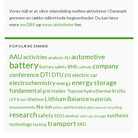
Vores mål er at sikre videndeling mellem aktiviteter i Danmark
gennem en række målrettede begivenheder. Du kan læse
mere
om DBS
og
vores aktiviteter
her.
POPULÆRE EMNER
automotive
AAU
activities
analysis
AU
battery
company
BMS
Battery safety
cathode
DTI
conference
DTU
electric car
EIS
energy storage
electrochemistry
energy
fundamental
Haldor Topsoe
in situ
grid
hydrothermal
Lithium Balance
materials
lifetime
LFP
li-ion
Na-ion
measurements
performance
phd course
recycling
online
research
safety
synthesis
SDU
seminar
storage
start-up
transport
technology
testing
XRD