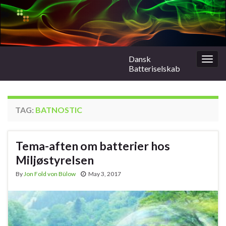
Dansk
Togg
Batteriselskab
navig
TAG:
BATNOSTIC
Tema-aften om batterier hos
Miljøstyrelsen
By
Jon Fold von Bülow
May 3, 2017