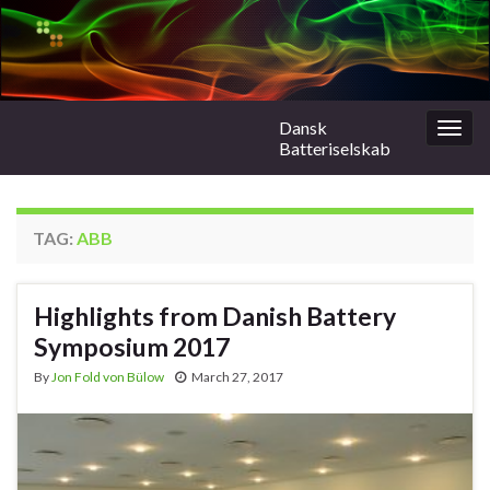
Dansk
Togg
Batteriselskab
navig
TAG:
ABB
Highlights from Danish Battery
Symposium 2017
By
Jon Fold von Bülow
March 27, 2017