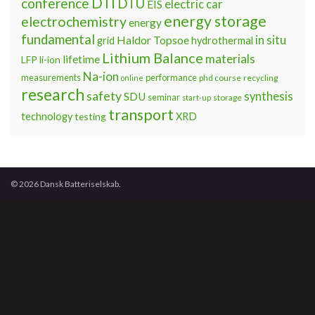
DTI
conference
DTU
electric car
EIS
energy storage
electrochemistry
energy
fundamental
Haldor Topsoe
in situ
grid
hydrothermal
Lithium Balance
materials
lifetime
LFP
li-ion
Na-ion
measurements
performance
phd course
recycling
online
research
safety
synthesis
SDU
seminar
storage
start-up
transport
technology
testing
XRD
© 2026 Dansk Batteriselskab.