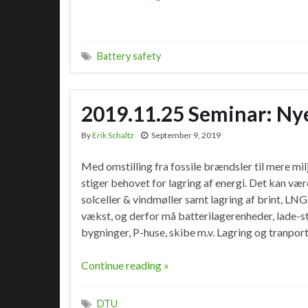
Battery safety
2019.11.25 Seminar: Ny
By
Erik Schaltz
September 9, 2019
Med omstilling fra fossile brændsler til mere mi
stiger behovet for lagring af energi. Det kan vær
solceller & vindmøller samt lagring af brint, LNG 
vækst, og derfor må batterilagerenheder, lade-st
bygninger, P-huse, skibe m.v. Lagring og tranp
Continue reading »
DTU