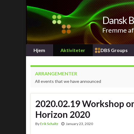
Dansk B
Fremme af 
Hjem
Aktiviteter
DBS Groups
ARRANGEMENTER
All events that we have announced
2020.02.19 Workshop om
Horizon 2020
By
Erik Schaltz
January 23, 2020