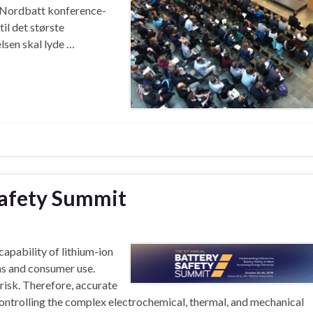
i Nordbatt konference-
il det største
lsen skal lyde …
Safety Summit
apability of lithium-ion
ns and consumer use.
risk. Therefore, accurate
 controlling the complex electrochemical, thermal, and mechanical