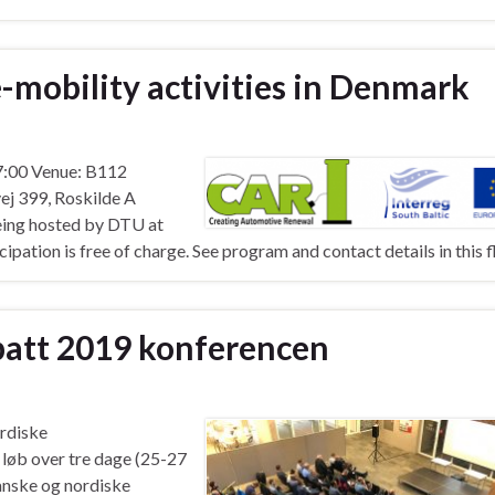
-mobility activities in Denmark
17:00 Venue: B112
j 399, Roskilde A
being hosted by DTU at
ation is free of charge. See program and contact details in this fl
batt 2019 konferencen
ordiske
løb over tre dage (25-27
anske og nordiske