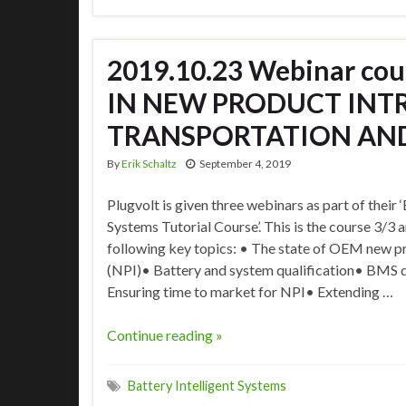
2019.10.23 Webinar co
IN NEW PRODUCT INTR
TRANSPORTATION AN
By
Erik Schaltz
September 4, 2019
Plugvolt is given three webinars as part of their 
Systems Tutorial Course’. This is the course 3/3 a
following key topics: • The state of OEM new p
(NPI)• Battery and system qualification• BMS 
Ensuring time to market for NPI• Extending …
Continue reading »
Battery Intelligent Systems