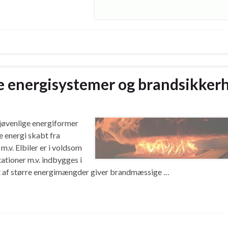
e energisystemer og brandsikker
ljøvenlige energiformer
e energi skabt fra
m.v. Elbiler er i voldsom
ationer m.v. indbygges i
ort af større energimængder giver brandmæssige …