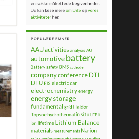
en række målrettede begivenheder.
Du kan læse mere
om DBS
og
vores
aktiviteter
her.
POPULÆRE EMNER
AAU
activities
analysis
AU
battery
automotive
BMS
Battery safety
cathode
company
DTI
conference
DTU
electric car
EIS
electrochemistry
energy
energy storage
fundamental
Haldor
grid
Topsoe
in situ
hydrothermal
LFP
li-
Lithium Balance
lifetime
ion
materials
Na-ion
measurements
performance
phd course
recycling
online