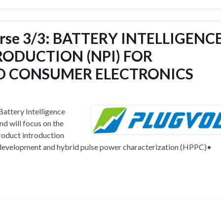
urse 3/3: BATTERY INTELLIGENC
ODUCTION (NPI) FOR
D CONSUMER ELECTRONICS
‘Battery Intelligence
nd will focus on the
roduct introduction
development and hybrid pulse power characterization (HPPC)•