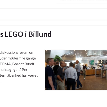
 LEGO i Billund
 diskussionsforum om
e, der mødes fire gange
t TEMA, Bordet Rundt,
til dagligt af Per
ntern åbenhed har været
 …