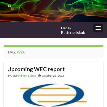
Dansk
Togg
Batteriselskab
navig
TAG:
WEC
Upcoming WEC report
By
Jon Fold von Bülow
October 25, 2015