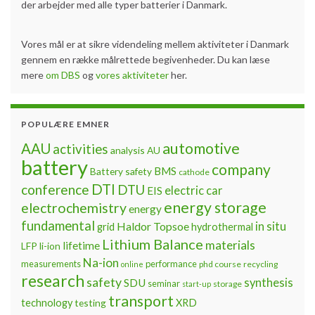
der arbejder med alle typer batterier i Danmark.
Vores mål er at sikre videndeling mellem aktiviteter i Danmark
gennem en række målrettede begivenheder. Du kan læse
mere
om DBS
og
vores aktiviteter
her.
POPULÆRE EMNER
automotive
AAU
activities
analysis
AU
battery
company
BMS
Battery safety
cathode
DTI
conference
DTU
electric car
EIS
energy storage
electrochemistry
energy
fundamental
Haldor Topsoe
in situ
grid
hydrothermal
Lithium Balance
materials
lifetime
LFP
li-ion
Na-ion
measurements
performance
phd course
recycling
online
research
safety
synthesis
SDU
seminar
storage
start-up
transport
technology
testing
XRD