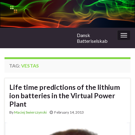
Dansk
Togg
Batteriselskab
navig
TAG:
VESTAS
Life time predictions of the lithium
ion batteries in the Virtual Power
Plant
By
Maciej Swierczynski
February 14, 2013