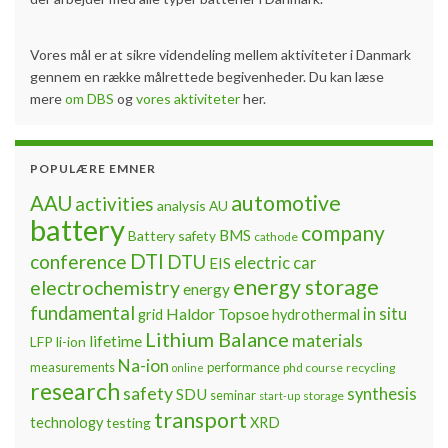
Vores mål er at sikre videndeling mellem aktiviteter i Danmark
gennem en række målrettede begivenheder. Du kan læse
mere
om DBS
og
vores aktiviteter
her.
POPULÆRE EMNER
automotive
AAU
activities
analysis
AU
battery
company
BMS
Battery safety
cathode
DTI
conference
DTU
electric car
EIS
energy storage
electrochemistry
energy
fundamental
Haldor Topsoe
in situ
grid
hydrothermal
Lithium Balance
materials
lifetime
LFP
li-ion
Na-ion
measurements
performance
phd course
recycling
online
research
safety
synthesis
SDU
seminar
storage
start-up
transport
technology
testing
XRD