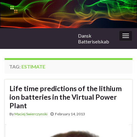
Dansk
Togg
Batteriselskab
navig
TAG:
ESTIMATE
Life time predictions of the lithium
ion batteries in the Virtual Power
Plant
By
Maciej Swierczynski
February 14, 2013