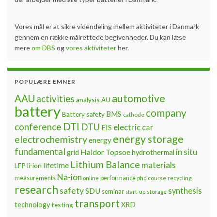
Vores mål er at sikre videndeling mellem aktiviteter i Danmark
gennem en række målrettede begivenheder. Du kan læse
mere
om DBS
og
vores aktiviteter
her.
POPULÆRE EMNER
automotive
AAU
activities
analysis
AU
battery
company
BMS
Battery safety
cathode
DTI
conference
DTU
electric car
EIS
energy storage
electrochemistry
energy
fundamental
Haldor Topsoe
in situ
grid
hydrothermal
Lithium Balance
materials
lifetime
LFP
li-ion
Na-ion
measurements
performance
phd course
recycling
online
research
safety
synthesis
SDU
seminar
storage
start-up
transport
technology
testing
XRD