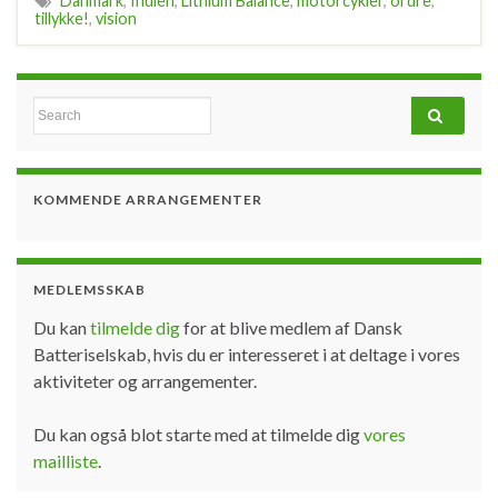
Danmark
,
Indien
,
Lithium Balance
,
motorcykler
,
ordre
,
tillykke!
,
vision
Search for:
KOMMENDE ARRANGEMENTER
MEDLEMSSKAB
Du kan
tilmelde dig
for at blive medlem af Dansk
Batteriselskab, hvis du er interesseret i at deltage i vores
aktiviteter og arrangementer.
Du kan også blot starte med at tilmelde dig
vores
mailliste
.