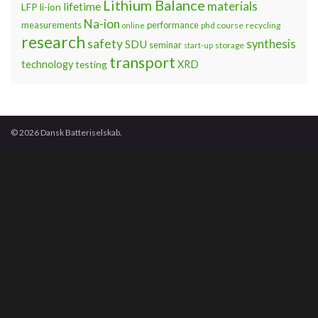
Lithium Balance
materials
lifetime
LFP
li-ion
Na-ion
measurements
performance
phd course
recycling
online
research
safety
synthesis
SDU
seminar
storage
start-up
transport
technology
testing
XRD
© 2026 Dansk Batteriselskab.