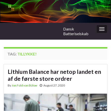
Dansk
Togg
Batteriselskab
navig
TAG:
TILLYKKE!
Lithium Balance har netop landet en
af de første store ordrer
By
Jon Fold von Bülow
August 27, 2020