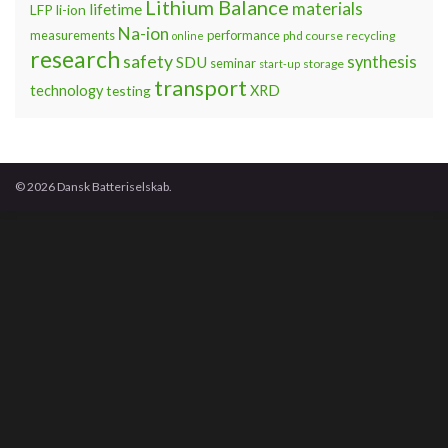
Lithium Balance
materials
lifetime
LFP
li-ion
Na-ion
measurements
performance
phd course
recycling
online
research
safety
synthesis
SDU
seminar
storage
start-up
transport
technology
testing
XRD
© 2026 Dansk Batteriselskab.