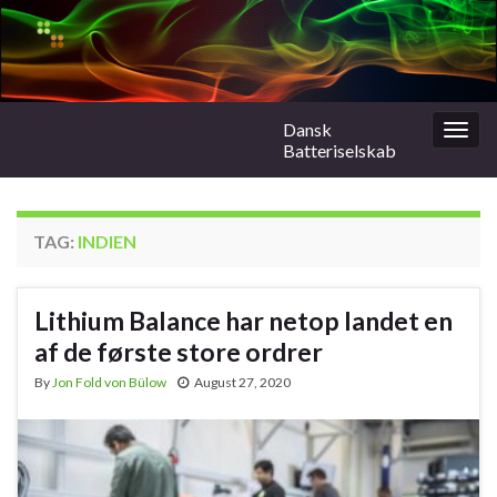
Dansk
Togg
Batteriselskab
navig
TAG:
INDIEN
Lithium Balance har netop landet en
af de første store ordrer
By
Jon Fold von Bülow
August 27, 2020