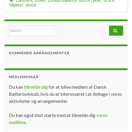
Danmark
,
Indien
,
Lithium Balance
,
motorcykler
,
ordre
,
tillykke!
,
vision
Search for:
KOMMENDE ARRANGEMENTER
MEDLEMSSKAB
Du kan
tilmelde dig
for at blive medlem af Dansk
Batteriselskab, hvis du er interesseret i at deltage i vores
aktiviteter og arrangementer.
Du kan også blot starte med at tilmelde dig
vores
mailliste
.