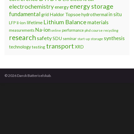
energy storage
electrochemistry
energy
fundamental
Haldor Topsoe
in situ
grid
hydrothermal
Lithium Balance
materials
lifetime
LFP
li-ion
Na-ion
measurements
performance
phd course
recycling
online
research
safety
synthesis
SDU
seminar
storage
start-up
transport
technology
testing
XRD
© 2026 Dansk Batteriselskab.