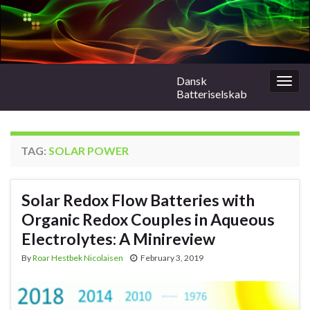
Dansk
Togg
Batteriselskab
navig
TAG:
SOLAR POWER
Solar Redox Flow Batteries with
Organic Redox Couples in Aqueous
Electrolytes: A Minireview
By
Roar Hestbek Nicolaisen
February 3, 2019