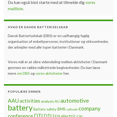
Du kan også blot starte med at tilmelde dig
vores
mailliste
.
HVAD ER DANSK BATTERISELSKAB
Dansk Batteriselskab (DBS) er en uafhængig faglig
organisation af enkeltpersoner, institutioner og virksomheder,
der arbejder med alle typer batterier i Danmark.
Vores mål er at sikre videndeling mellem aktiviteter i Danmark
gennem en række målrettede begivenheder. Du kan læse
mere
om DBS
og
vores aktiviteter
her.
POPULÆRE EMNER
automotive
AAU
activities
analysis
AU
battery
company
BMS
Battery safety
cathode
DTI
conference
DTU
electric car
EIS