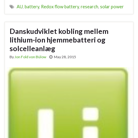
AU
,
battery
,
Redox flow battery
,
research
,
solar power
Danskudviklet kobling mellem
lithium-ion hjemmebatteri og
solcelleanlæg
By
Jon Fold von Bülow
May 28, 2015