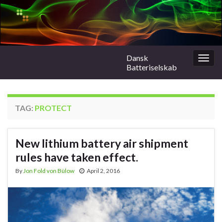
Dansk
Togg
Batteriselskab
navig
TAG:
PROTECT
New lithium battery air shipment
rules have taken effect.
By
Jon Fold von Bülow
April 2, 2016