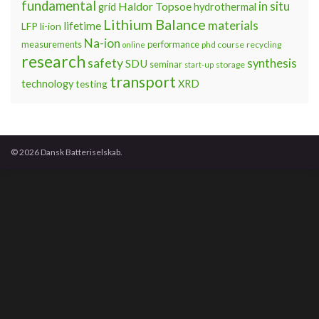
fundamental
Haldor Topsoe
in situ
grid
hydrothermal
Lithium Balance
materials
lifetime
LFP
li-ion
Na-ion
measurements
performance
phd course
recycling
online
research
safety
synthesis
SDU
seminar
storage
start-up
transport
technology
testing
XRD
© 2026 Dansk Batteriselskab.