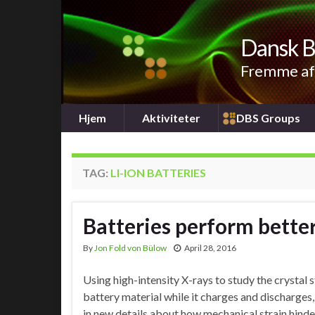
Dansk B
Fremme af 
Hjem
Aktiviteter
DBS Groups
TAG:
LI-ION BATTERIES
Batteries perform better
By
Jon Fold von Bülow
April 28, 2016
Using high-intensity X-rays to study the crystal
battery material while it charges and discharges,
in new details about how mechanical strain hind