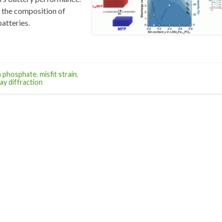
r the composition of
atteries.
n phosphate
,
misfit strain
,
ay diffraction