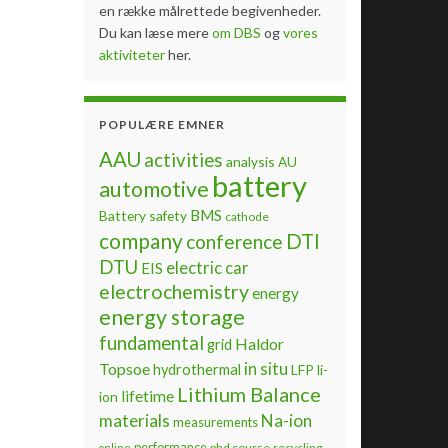
en række målrettede begivenheder.
Du kan læse mere
om DBS
og
vores
aktiviteter
her.
POPULÆRE EMNER
AAU
activities
analysis
AU
battery
automotive
BMS
Battery safety
cathode
company
DTI
conference
DTU
electric car
EIS
electrochemistry
energy
energy storage
fundamental
Haldor
grid
Topsoe
in situ
hydrothermal
LFP
li-
Lithium Balance
lifetime
ion
materials
Na-ion
measurements
performance
phd course
recycling
online