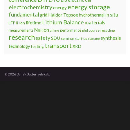
electric car
EIS
energy storage
electrochemistry
energy
fundamental
Haldor Topsoe
in situ
grid
hydrothermal
Lithium Balance
materials
lifetime
LFP
li-ion
Na-ion
measurements
performance
phd course
recycling
online
research
safety
synthesis
SDU
seminar
storage
start-up
transport
technology
testing
XRD
© 2026 Dansk Batteriselskab.