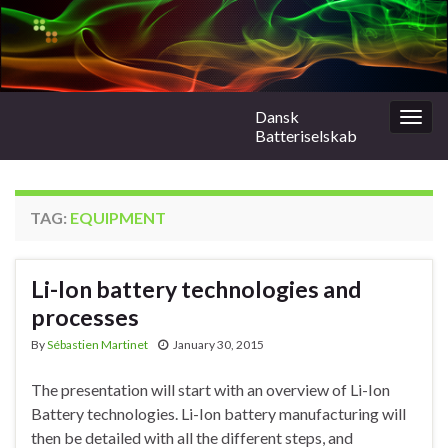
Dansk
Togg
Batteriselskab
navig
TAG:
EQUIPMENT
Li-Ion battery technologies and
processes
By
Sébastien Martinet
January 30, 2015
The presentation will start with an overview of Li-Ion
Battery technologies. Li-Ion battery manufacturing will
then be detailed with all the different steps, and