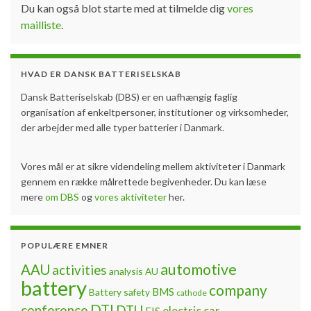
Du kan også blot starte med at tilmelde dig
vores
mailliste
.
HVAD ER DANSK BATTERISELSKAB
Dansk Batteriselskab (DBS) er en uafhængig faglig
organisation af enkeltpersoner, institutioner og virksomheder,
der arbejder med alle typer batterier i Danmark.
Vores mål er at sikre videndeling mellem aktiviteter i Danmark
gennem en række målrettede begivenheder. Du kan læse
mere
om DBS
og
vores aktiviteter
her.
POPULÆRE EMNER
automotive
AAU
activities
analysis
AU
battery
company
BMS
Battery safety
cathode
DTI
conference
DTU