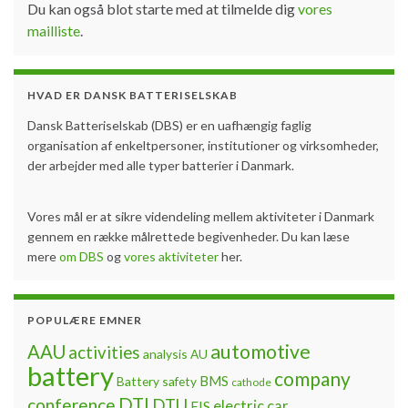
Du kan også blot starte med at tilmelde dig
vores
mailliste
.
HVAD ER DANSK BATTERISELSKAB
Dansk Batteriselskab (DBS) er en uafhængig faglig
organisation af enkeltpersoner, institutioner og virksomheder,
der arbejder med alle typer batterier i Danmark.
Vores mål er at sikre videndeling mellem aktiviteter i Danmark
gennem en række målrettede begivenheder. Du kan læse
mere
om DBS
og
vores aktiviteter
her.
POPULÆRE EMNER
automotive
AAU
activities
analysis
AU
battery
company
BMS
Battery safety
cathode
DTI
conference
DTU
electric car
EIS