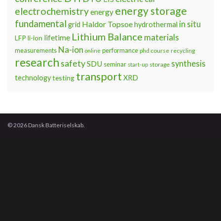
energy storage
electrochemistry
energy
fundamental
Haldor Topsoe
in situ
grid
hydrothermal
Lithium Balance
materials
lifetime
LFP
li-ion
Na-ion
measurements
performance
phd course
recycling
online
research
safety
synthesis
SDU
seminar
storage
start-up
transport
technology
testing
XRD
© 2026 Dansk Batteriselskab.