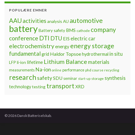
POPULÆRE EMNER
automotive
AAU
activities
analysis
AU
battery
company
BMS
Battery safety
cathode
DTI
conference
DTU
electric car
EIS
energy storage
electrochemistry
energy
fundamental
Haldor Topsoe
in situ
grid
hydrothermal
Lithium Balance
materials
lifetime
LFP
li-ion
Na-ion
measurements
performance
phd course
recycling
online
research
safety
synthesis
SDU
seminar
storage
start-up
transport
technology
testing
XRD
© 2026 Dansk Batteriselskab.