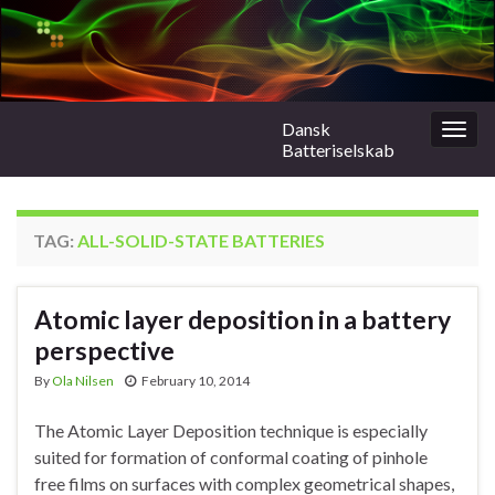
Dansk
Togg
Batteriselskab
navig
TAG:
ALL-SOLID-STATE BATTERIES
Atomic layer deposition in a battery
perspective
By
Ola Nilsen
February 10, 2014
The Atomic Layer Deposition technique is especially
suited for formation of conformal coating of pinhole
free films on surfaces with complex geometrical shapes,