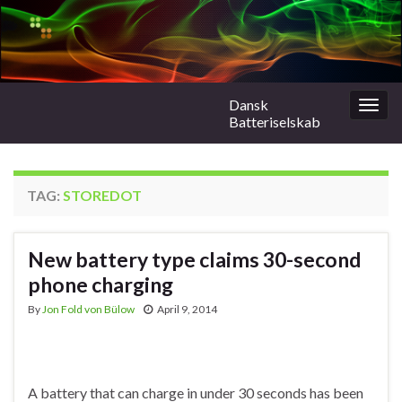
Dansk
Togg
Batteriselskab
navig
TAG:
STOREDOT
New battery type claims 30-second
phone charging
By
Jon Fold von Bülow
April 9, 2014
A battery that can charge in under 30 seconds has been