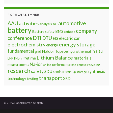
POPULÆRE EMNER
automotive
AAU
activities
analysis
AU
battery
company
BMS
Battery safety
cathode
DTI
conference
DTU
electric car
EIS
energy storage
electrochemistry
energy
fundamental
Haldor Topsoe
in situ
grid
hydrothermal
Lithium Balance
materials
lifetime
LFP
li-ion
Na-ion
measurements
performance
phd course
recycling
online
research
safety
synthesis
SDU
seminar
storage
start-up
transport
technology
testing
XRD
© 2026 Dansk Batteriselskab.