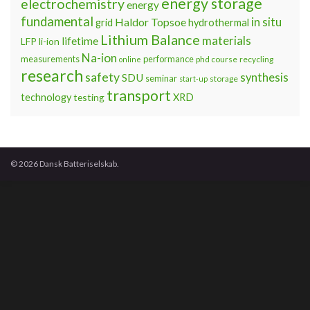
energy storage
electrochemistry
energy
fundamental
Haldor Topsoe
in situ
grid
hydrothermal
Lithium Balance
materials
lifetime
LFP
li-ion
Na-ion
measurements
performance
phd course
recycling
online
research
safety
synthesis
SDU
seminar
storage
start-up
transport
technology
testing
XRD
© 2026 Dansk Batteriselskab.