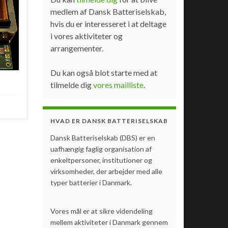
medlem af Dansk Batteriselskab,
hvis du er interesseret i at deltage
i vores aktiviteter og
arrangementer.
Du kan også blot starte med at
tilmelde dig
vores mailliste
.
HVAD ER DANSK BATTERISELSKAB
Dansk Batteriselskab (DBS) er en
uafhængig faglig organisation af
enkeltpersoner, institutioner og
virksomheder, der arbejder med alle
typer batterier i Danmark.
Vores mål er at sikre videndeling
mellem aktiviteter i Danmark gennem