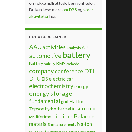
en række målrettede begivenheder.
Du kan læse mere
om DBS
og
vores
aktiviteter
her.
POPULÆRE EMNER
AAU
activities
analysis
AU
battery
automotive
BMS
Battery safety
cathode
company
DTI
conference
DTU
electric car
EIS
electrochemistry
energy
energy storage
fundamental
Haldor
grid
Topsoe
in situ
hydrothermal
LFP
li-
Lithium Balance
lifetime
ion
materials
Na-ion
measurements
performance
phd course
recycling
online