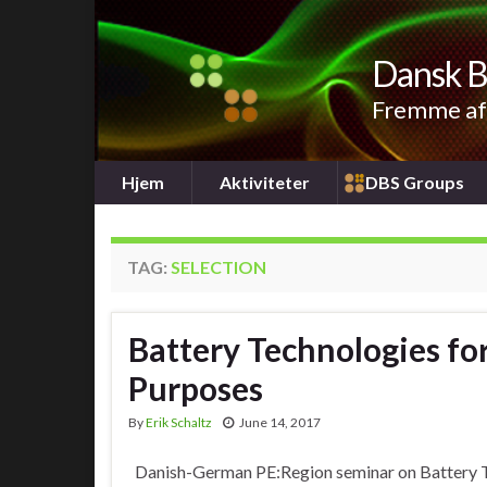
Dansk B
Fremme af 
Hjem
Aktiviteter
DBS Groups
TAG:
SELECTION
Battery Technologies for
Purposes
By
Erik Schaltz
June 14, 2017
Danish-German PE:Region seminar on Battery T