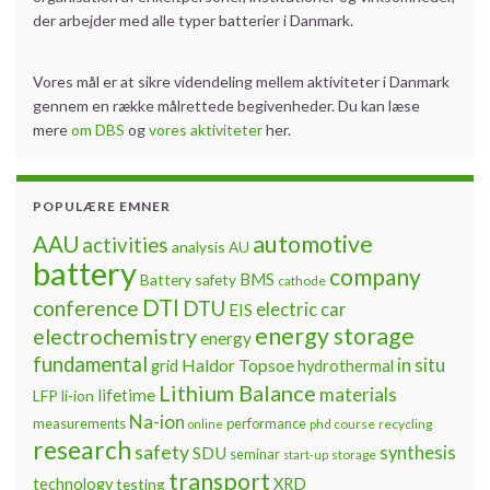
der arbejder med alle typer batterier i Danmark.
Vores mål er at sikre videndeling mellem aktiviteter i Danmark
gennem en række målrettede begivenheder. Du kan læse
mere
om DBS
og
vores aktiviteter
her.
POPULÆRE EMNER
automotive
AAU
activities
analysis
AU
battery
company
BMS
Battery safety
cathode
DTI
conference
DTU
electric car
EIS
energy storage
electrochemistry
energy
fundamental
Haldor Topsoe
in situ
grid
hydrothermal
Lithium Balance
materials
lifetime
LFP
li-ion
Na-ion
measurements
performance
phd course
recycling
online
research
safety
synthesis
SDU
seminar
storage
start-up
transport
technology
testing
XRD