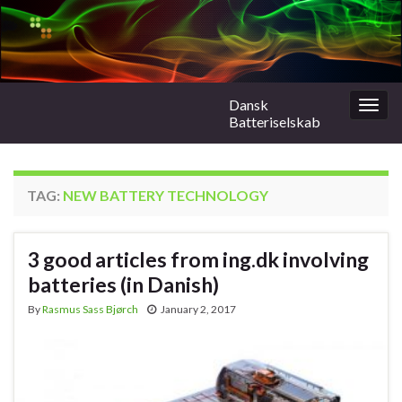
Dansk
Togg
Batteriselskab
navig
TAG:
NEW BATTERY TECHNOLOGY
3 good articles from ing.dk involving
batteries (in Danish)
By
Rasmus Sass Bjørch
January 2, 2017