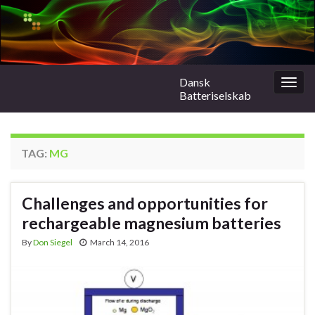
Dansk
Togg
Batteriselskab
navig
TAG:
MG
Challenges and opportunities for
rechargeable magnesium batteries
By
Don Siegel
March 14, 2016