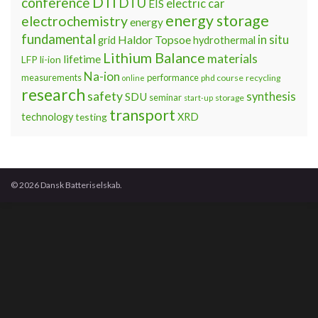
DTI
conference
DTU
electric car
EIS
energy storage
electrochemistry
energy
fundamental
Haldor Topsoe
in situ
grid
hydrothermal
Lithium Balance
materials
lifetime
LFP
li-ion
Na-ion
measurements
performance
phd course
recycling
online
research
safety
synthesis
SDU
seminar
storage
start-up
transport
technology
testing
XRD
© 2026 Dansk Batteriselskab.