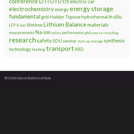
DTI
conference
DTU
electric car
EIS
energy storage
electrochemistry
energy
fundamental
Haldor Topsoe
in situ
grid
hydrothermal
Lithium Balance
materials
lifetime
LFP
li-ion
Na-ion
measurements
performance
phd course
recycling
online
research
safety
synthesis
SDU
seminar
storage
start-up
transport
technology
testing
XRD
© 2026 Dansk Batteriselskab.