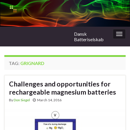
Dansk
Togg
Batteriselskab
navig
TAG:
GRIGNARD
Challenges and opportunities for
rechargeable magnesium batteries
By
Don Siegel
March 14, 2016