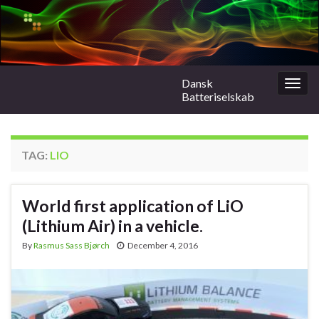
Dansk
Togg
Batteriselskab
navig
TAG:
LIO
World first application of LiO
(Lithium Air) in a vehicle.
By
Rasmus Sass Bjørch
December 4, 2016