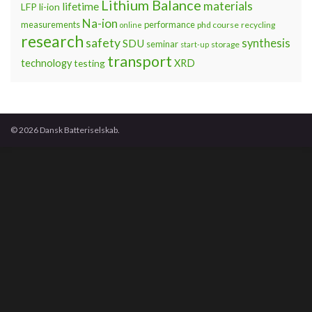
Lithium Balance
materials
lifetime
LFP
li-ion
Na-ion
measurements
performance
phd course
recycling
online
research
safety
synthesis
SDU
seminar
storage
start-up
transport
technology
testing
XRD
© 2026 Dansk Batteriselskab.