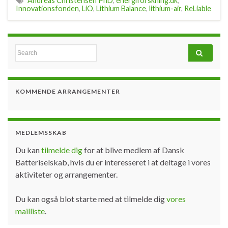
Andreas Christensen PhD
,
energiforskning.dk
,
Innovationsfonden
,
LiO
,
Lithium Balance
,
lithium-air
,
ReLiable
Search for:
KOMMENDE ARRANGEMENTER
MEDLEMSSKAB
Du kan
tilmelde dig
for at blive medlem af Dansk
Batteriselskab, hvis du er interesseret i at deltage i vores
aktiviteter og arrangementer.
Du kan også blot starte med at tilmelde dig
vores
mailliste
.