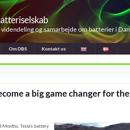
atteriselskab
videndeling og samarbejde om batterier i Da
Om DBS
Kontakt os
become a big game changer for the
8 Months. Tesla’s battery