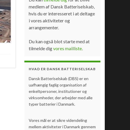
medlem af Dansk Batteriselskab,
hvis du er interesseret i at deltage
i vores aktiviteter og
arrangementer.
Du kan også blot starte med at
tilmelde dig
vores mailliste
.
HVAD ER DANSK BATTERISELSKAB
Dansk Batteriselskab (DBS) er en
uafhængig faglig organisation af
enkeltpersoner, institutioner og
virksomheder, der arbejder med alle
typer batterier i Danmark.
Vores mål er at sikre videndeling
mellem aktiviteter i Danmark gennem