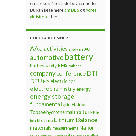
en række målrettede begivenheder.
Du kan læse mere
om DBS
og
vores
aktiviteter
her.
POPULÆRE EMNER
AAU
activities
analysis
AU
battery
automotive
BMS
Battery safety
cathode
company
DTI
conference
DTU
electric car
EIS
electrochemistry
energy
energy storage
fundamental
Haldor
grid
Topsoe
in situ
hydrothermal
LFP
li-
Lithium Balance
lifetime
ion
materials
Na-ion
measurements
performance
phd course
recycling
online