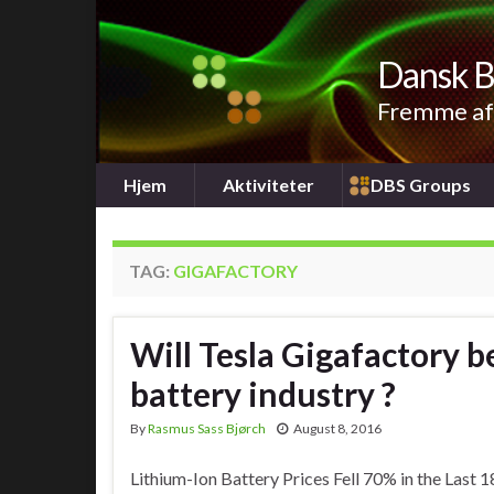
Dansk B
Fremme af 
Hjem
Aktiviteter
DBS Groups
TAG:
GIGAFACTORY
Will Tesla Gigafactory 
battery industry ?
By
Rasmus Sass Bjørch
August 8, 2016
Lithium-Ion Battery Prices Fell 70% in the Last 1