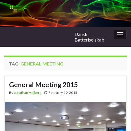
Dansk
Togg
Batteriselskab
navig
TAG:
GENERAL MEETING
General Meeting 2015
By
Jonathan Højberg
February 19, 2015