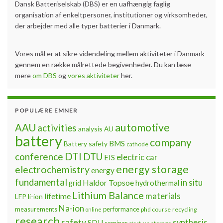
Dansk Batteriselskab (DBS) er en uafhængig faglig
organisation af enkeltpersoner, institutioner og virksomheder,
der arbejder med alle typer batterier i Danmark.
Vores mål er at sikre videndeling mellem aktiviteter i Danmark
gennem en række målrettede begivenheder. Du kan læse
mere
om DBS
og
vores aktiviteter
her.
POPULÆRE EMNER
automotive
AAU
activities
analysis
AU
battery
company
BMS
Battery safety
cathode
DTI
conference
DTU
electric car
EIS
energy storage
electrochemistry
energy
fundamental
Haldor Topsoe
in situ
grid
hydrothermal
Lithium Balance
materials
lifetime
LFP
li-ion
Na-ion
measurements
performance
phd course
recycling
online
research
safety
synthesis
SDU