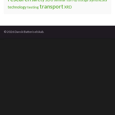
seminar
storage
start-up
transport
technology
testing
XRD
© 2026 Dansk Batteriselskab.