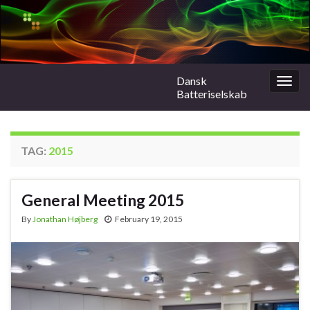
Dansk
Togg
Batteriselskab
navig
TAG:
2015
General Meeting 2015
By
Jonathan Højberg
February 19, 2015