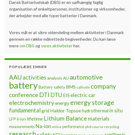
Dansk Batteriselskab (DBS) er en uafhængig faglig
organisation af enkeltpersoner, institutioner og virksomheder,
der arbejder med alle typer batterier i Danmark.
Vores mål er at sikre videndeling mellem aktiviteter i Danmark
gennem en række målrettede begivenheder. Du kan læse
mere
om DBS
og
vores aktiviteter
her.
POPULÆRE EMNER
automotive
AAU
activities
analysis
AU
battery
company
BMS
Battery safety
cathode
DTI
conference
DTU
electric car
EIS
energy storage
electrochemistry
energy
fundamental
Haldor Topsoe
in situ
grid
hydrothermal
Lithium Balance
materials
lifetime
LFP
li-ion
Na-ion
measurements
performance
phd course
recycling
online
research
safety
synthesis
SDU