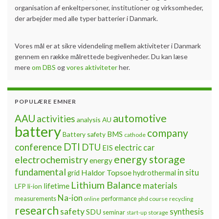
organisation af enkeltpersoner, institutioner og virksomheder,
der arbejder med alle typer batterier i Danmark.
Vores mål er at sikre videndeling mellem aktiviteter i Danmark
gennem en række målrettede begivenheder. Du kan læse
mere
om DBS
og
vores aktiviteter
her.
POPULÆRE EMNER
automotive
AAU
activities
analysis
AU
battery
company
BMS
Battery safety
cathode
DTI
conference
DTU
electric car
EIS
energy storage
electrochemistry
energy
fundamental
Haldor Topsoe
in situ
grid
hydrothermal
Lithium Balance
materials
lifetime
LFP
li-ion
Na-ion
measurements
performance
phd course
recycling
online
research
safety
synthesis
SDU
seminar
storage
start-up