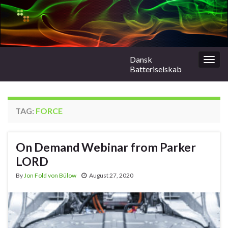
Dansk
Togg
Batteriselskab
navig
TAG:
FORCE
On Demand Webinar from Parker
LORD
By
Jon Fold von Bülow
August 27, 2020