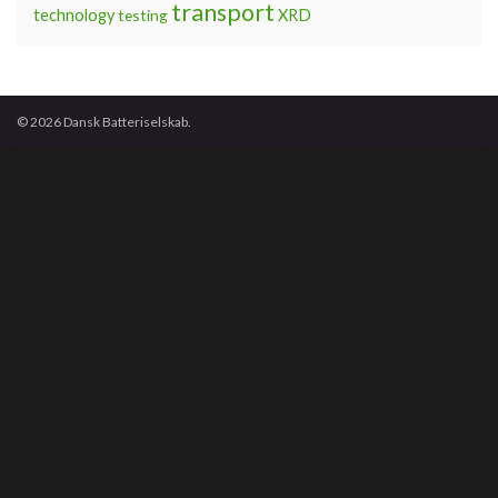
transport
technology
testing
XRD
© 2026 Dansk Batteriselskab.