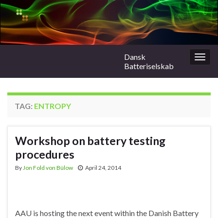
Dansk
Togg
Batteriselskab
navig
TAG:
ENTROPY
Workshop on battery testing
procedures
By
Jon Fold von Bülow
April 24, 2014
AAU is hosting the next event within the Danish Battery