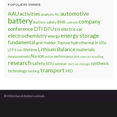
POPULÆRE EMNER
automotive
AAU
activities
analysis
AU
battery
company
BMS
Battery safety
cathode
DTI
conference
DTU
electric car
EIS
energy storage
electrochemistry
energy
fundamental
Haldor Topsoe
in situ
grid
hydrothermal
Lithium Balance
materials
lifetime
LFP
li-ion
Na-ion
measurements
performance
phd course
recycling
online
research
safety
synthesis
SDU
seminar
storage
start-up
transport
technology
testing
XRD
© 2026 Dansk Batteriselskab.