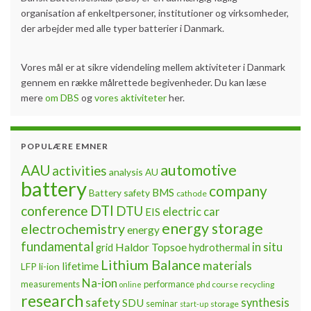
organisation af enkeltpersoner, institutioner og virksomheder,
der arbejder med alle typer batterier i Danmark.
Vores mål er at sikre videndeling mellem aktiviteter i Danmark
gennem en række målrettede begivenheder. Du kan læse
mere
om DBS
og
vores aktiviteter
her.
POPULÆRE EMNER
automotive
AAU
activities
analysis
AU
battery
company
BMS
Battery safety
cathode
DTI
conference
DTU
electric car
EIS
energy storage
electrochemistry
energy
fundamental
Haldor Topsoe
in situ
grid
hydrothermal
Lithium Balance
materials
lifetime
LFP
li-ion
Na-ion
measurements
performance
phd course
recycling
online
research
safety
synthesis
SDU
seminar
storage
start-up