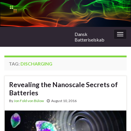
Dansk
Togg
Batteriselskab
navig
TAG:
DISCHARGING
Revealing the Nanoscale Secrets of
Batteries
By
Jon Fold von Bülow
August 10, 2016