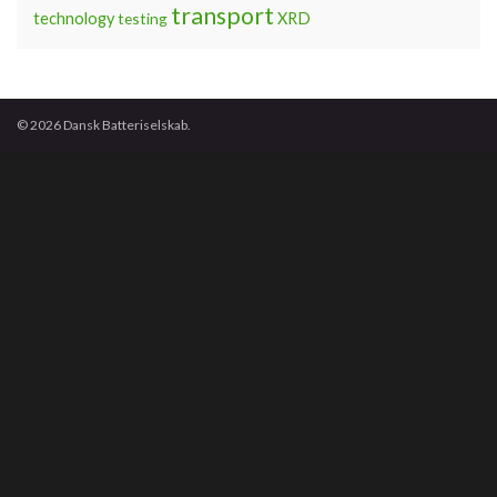
transport
technology
testing
XRD
© 2026 Dansk Batteriselskab.