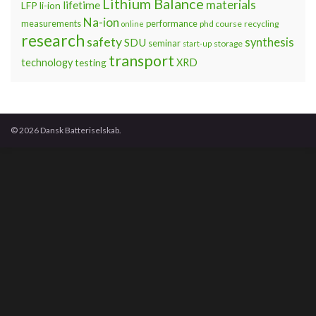
Lithium Balance
materials
lifetime
LFP
li-ion
Na-ion
measurements
performance
phd course
recycling
online
research
safety
synthesis
SDU
seminar
storage
start-up
transport
technology
testing
XRD
© 2026 Dansk Batteriselskab.