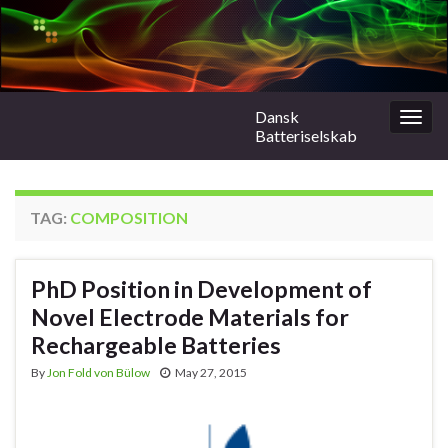
Dansk
Togg
Batteriselskab
navig
TAG:
COMPOSITION
PhD Position in Development of
Novel Electrode Materials for
Rechargeable Batteries
By
Jon Fold von Bülow
May 27, 2015