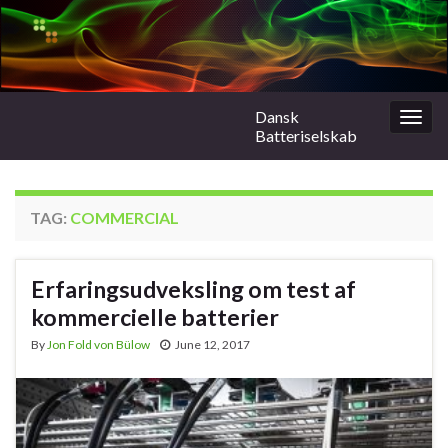
Dansk
Togg
Batteriselskab
navig
TAG:
COMMERCIAL
Erfaringsudveksling om test af
kommercielle batterier
By
Jon Fold von Bülow
June 12, 2017