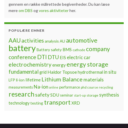
gennem en række målrettede begivenheder. Du kan læse
mere
om DBS
og
vores aktiviteter
her.
POPULÆRE EMNER
automotive
AAU
activities
analysis
AU
battery
company
BMS
Battery safety
cathode
DTI
conference
DTU
electric car
EIS
energy storage
electrochemistry
energy
fundamental
Haldor Topsoe
in situ
grid
hydrothermal
Lithium Balance
materials
lifetime
LFP
li-ion
Na-ion
measurements
performance
phd course
recycling
online
research
safety
synthesis
SDU
seminar
storage
start-up
transport
technology
testing
XRD