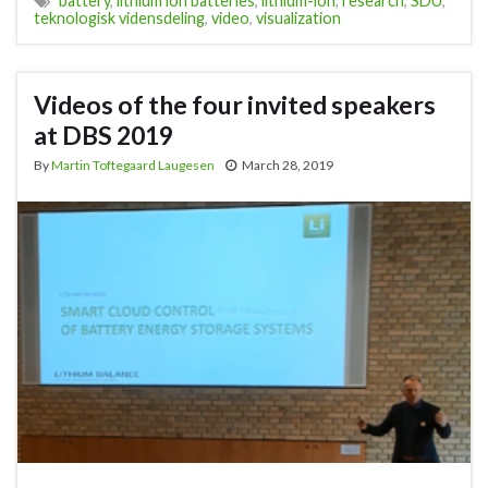
battery
,
lithium ion batteries
,
lithium-ion
,
research
,
SDU
,
teknologisk vidensdeling
,
video
,
visualization
Videos of the four invited speakers
at DBS 2019
By
Martin Toftegaard Laugesen
March 28, 2019