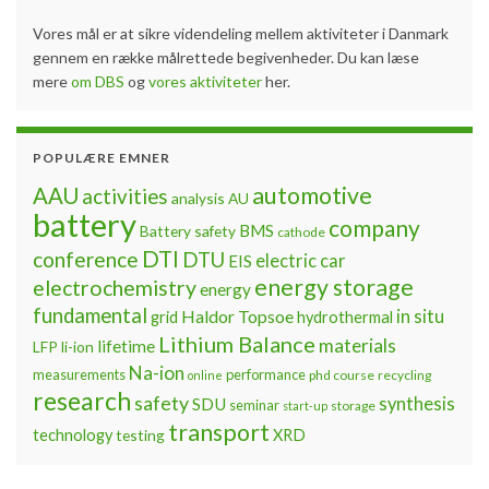
Vores mål er at sikre videndeling mellem aktiviteter i Danmark
gennem en række målrettede begivenheder. Du kan læse
mere
om DBS
og
vores aktiviteter
her.
POPULÆRE EMNER
automotive
AAU
activities
analysis
AU
battery
company
BMS
Battery safety
cathode
DTI
conference
DTU
electric car
EIS
energy storage
electrochemistry
energy
fundamental
Haldor Topsoe
in situ
grid
hydrothermal
Lithium Balance
materials
lifetime
LFP
li-ion
Na-ion
measurements
performance
phd course
recycling
online
research
safety
synthesis
SDU
seminar
storage
start-up
transport
technology
testing
XRD