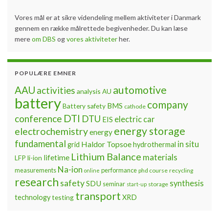
Vores mål er at sikre videndeling mellem aktiviteter i Danmark
gennem en række målrettede begivenheder. Du kan læse
mere
om DBS
og
vores aktiviteter
her.
POPULÆRE EMNER
automotive
AAU
activities
analysis
AU
battery
company
BMS
Battery safety
cathode
DTI
conference
DTU
electric car
EIS
energy storage
electrochemistry
energy
fundamental
Haldor Topsoe
in situ
grid
hydrothermal
Lithium Balance
materials
lifetime
LFP
li-ion
Na-ion
measurements
performance
phd course
recycling
online
research
safety
synthesis
SDU
seminar
storage
start-up
transport
technology
testing
XRD