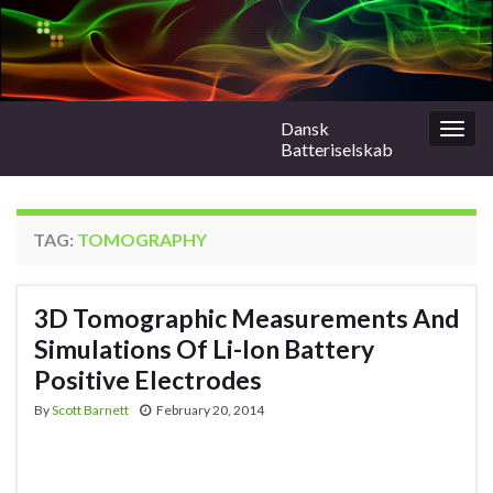
Dansk
Togg
Batteriselskab
navig
TAG:
TOMOGRAPHY
3D Tomographic Measurements And
Simulations Of Li-Ion Battery
Positive Electrodes
By
Scott Barnett
February 20, 2014