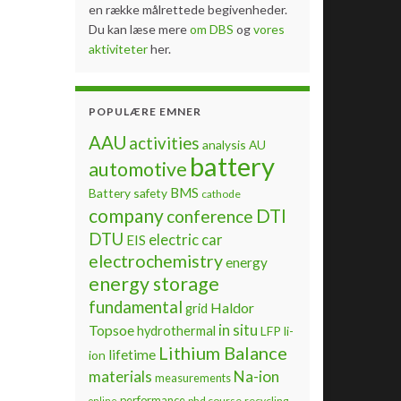
en række målrettede begivenheder.
Du kan læse mere
om DBS
og
vores
aktiviteter
her.
POPULÆRE EMNER
AAU
activities
analysis
AU
battery
automotive
BMS
Battery safety
cathode
company
DTI
conference
DTU
electric car
EIS
electrochemistry
energy
energy storage
fundamental
Haldor
grid
Topsoe
in situ
hydrothermal
LFP
li-
Lithium Balance
lifetime
ion
materials
Na-ion
measurements
performance
phd course
recycling
online