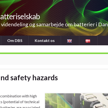
atteriselskab
videndeling og samarbejde om batterier i Da
Om DBS
Kontakt os
 and safety hazards
 combination with high
s (potential of technical
 batteries are associated