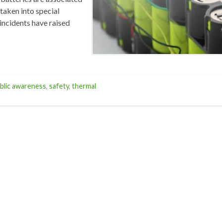
taken into special
incidents have raised
blic awareness
,
safety
,
thermal