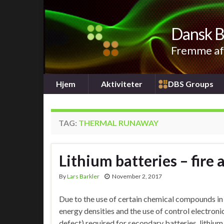
Dansk B
Fremme af 
Hjem
Aktiviteter
DBS Groups
TAG:
THERMAL RUNAWAY
Lithium batteries – fire
By
Lars Barkler
November 2, 2017
Due to the use of certain chemical compounds in
energy densities and the use of control electronic
defect) required for secondary batteries, lithium