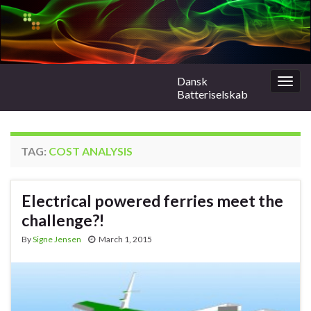
Dansk
Togg
Batteriselskab
navig
TAG:
COST ANALYSIS
Electrical powered ferries meet the
challenge?!
By
Signe Jensen
March 1, 2015