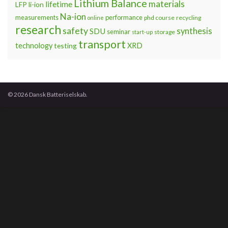
Lithium Balance
materials
lifetime
LFP
li-ion
Na-ion
measurements
performance
phd course
recycling
online
research
safety
synthesis
SDU
seminar
storage
start-up
transport
technology
testing
XRD
© 2026 Dansk Batteriselskab.