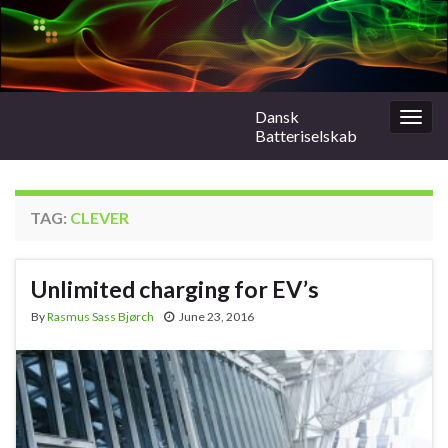
Dansk
Togg
Batteriselskab
navig
TAG:
CLEVER
Unlimited charging for EV’s
By
Rasmus Sass Bjørch
June 23, 2016