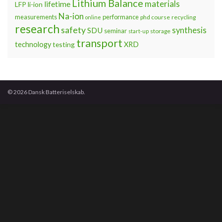
Lithium Balance
materials
lifetime
LFP
li-ion
Na-ion
measurements
performance
phd course
recycling
online
research
safety
synthesis
SDU
seminar
storage
start-up
transport
technology
testing
XRD
© 2026 Dansk Batteriselskab.